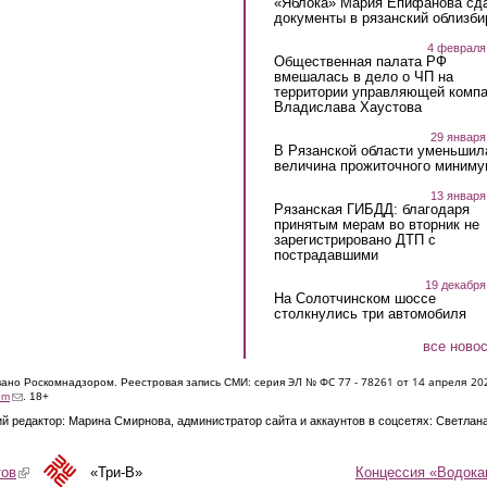
«Яблока» Мария Епифанова сд
документы в рязанский облизби
4 февраля
Общественная палата РФ
вмешалась в дело о ЧП на
территории управляющей комп
Владислава Хаустова
29 января
В Рязанской области уменьшил
величина прожиточного миниму
13 января
Рязанская ГИБДД: благодаря
принятым мерам во вторник не
зарегистрировано ДТП с
пострадавшими
19 декабря
На Солотчинском шоссе
столкнулись три автомобиля
все ново
ЭЛ № ФС 77 - 7826
1 от 14 апреля 20
овано Роскомнадзором. Реестровая запись СМИ: серия
(link sends e-mail)
om
. 18+
й редактор: Марина Смирнова, администратор сайта и аккаунтов в соцсетях: Светлан
Концессия «Водока
тов
(link is external)
«Три-В»