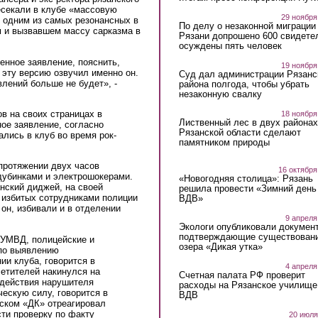
есекали в клубе «массовую
29 ноября
о одним из самых резонансных в
По делу о незаконной миграции
 и вызвавшем массу сарказма в
Рязани допрошено 600 свидете
осуждены пять человек
енное заявление, пояснить,
19 ноября
 эту версию озвучил именно он.
Суд дал администрации Рязанс
влений больше не будет», -
района полгода, чтобы убрать
незаконную свалку
в на своих страницах в
18 ноября
Лиственный лес в двух районах
ое заявление, согласно
Рязанской области сделают
лись в клуб во время рок-
памятником природы
протяжении двух часов
16 октября
дубинками и электрошокерами.
«Новогодняя столица»: Рязань
анский диджей, на своей
решила провести «Зимний день
е избитых сотрудниками полиции
ВДВ»
 он, избивали и в отделении
9 апреля
Экологи опубликовали докумен
подтверждающие существован
УМВД, полицейские и
озера «Дикая утка»
по выявлению
ии клуба, говорится в
4 апреля
етителей накинулся на
Счетная палата РФ проверит
 действия нарушителя
расходы на Рязанское училище
ескую силу, говорится в
ВДВ
ском «ДК» отреагировал
ти проверку по факту
20 июля