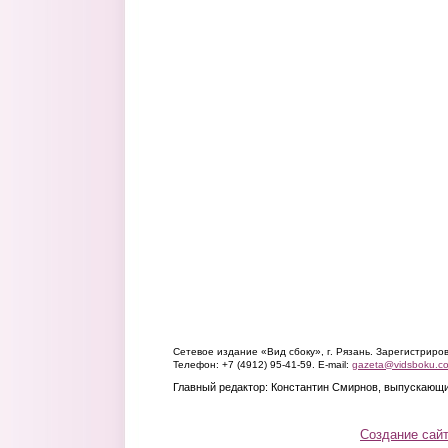
Сетевое издание «Вид сбоку», г. Рязань. Зарегистрир
Телефон: +7 (4912) 95-41-59. E-mail:
gazeta@vidsboku.c
Главный редактор: Константин Смирнов, выпускающи
Создание сай