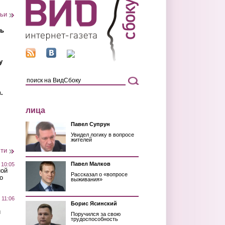
тьи
ть
у
.
лица
Павел Супрун
Увидел логику в вопросе
жителей
сти
Павел Малков
 10:05
ной
Рассказал о «вопросе
о
выживания»
 11:06
Борис Ясинский
й
Поручился за свою
трудоспособность