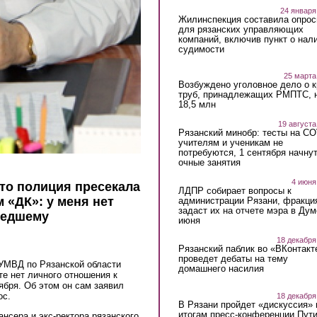
24 января
Жилинспекция составила опрос
для рязанских управляющих
компаний, включив пункт о нал
судимости
25 марта
Возбуждено уголовное дело о 
труб, принадлежащих РМПТС, 
18,5 млн
19 августа
Рязанский минобр: тесты на C
учителям и ученикам не
потребуются, 1 сентября начну
очные занятия
4 июня
что полиция пресекала
ЛДПР собирает вопросы к
 «ДК»: у меня нет
администрации Рязани, фракци
задаст их на отчете мэра в Дум
шедшему
июня
18 декабря
Рязанский паблик во «ВКонтакт
проведет дебаты на тему
 УМВД по Рязанской области
домашнего насилия
те нет личного отношения к
ября. Об этом он сам заявил
ос.
18 декабря
В Рязани пройдет «дискуссия» 
итогам пресс-конференции Пут
нсера и экс-ректора рязанского