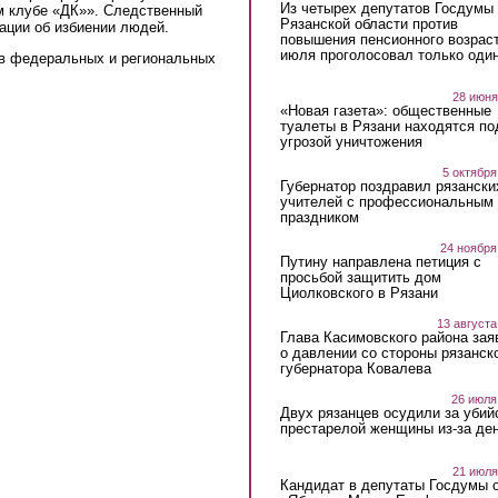
Из четырех депутатов Госдумы 
м клубе «ДК»». Следственный
Рязанской области против
ации об избиении людей.
повышения пенсионного возраст
июля проголосовал только оди
в федеральных и региональных
28 июня
«Новая газета»: общественные
туалеты в Рязани находятся по
угрозой уничтожения
5 октября
Губернатор поздравил рязански
учителей с профессиональным
праздником
24 ноября
Путину направлена петиция с
просьбой защитить дом
Циолковского в Рязани
13 августа
Глава Касимовского района зая
о давлении со стороны рязанск
губернатора Ковалева
26 июля
Двух рязанцев осудили за убий
престарелой женщины из-за ден
21 июля
Кандидат в депутаты Госдумы 