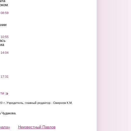
ала
рком
 08:59
ании
 10:55
ась
ма
 14:04
 17:31
сти
20 г.
Учредитель, главный редактор - Смирнов К.М.
а Чудакова.
нала»
Неизвестный Павлов