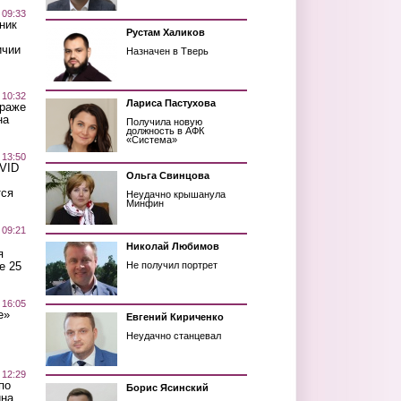
 09:33
ник
Рустам Халиков
ичии
Назначен в Тверь
 10:32
Лариса Пастухова
краже
на
Получила новую
должность в АФК
«Система»
 13:50
OVID
Ольга Свинцова
тся
Неудачно крышанула
Минфин
 09:21
Николай Любимов
я
е 25
Не получил портрет
 16:05
е»
Евгений Кириченко
Неудачно станцевал
 12:29
по
Борис Ясинский
ина