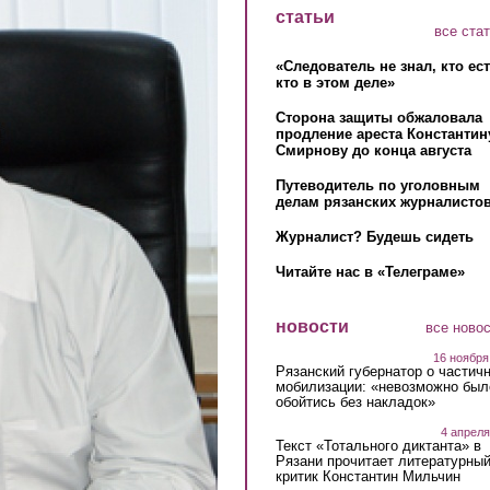
статьи
все ста
«Следователь не знал, кто ес
кто в этом деле»
Сторона защиты обжаловала
продление ареста Константин
Смирнову до конца августа
Путеводитель по уголовным
делам рязанских журналистов
Журналист? Будешь сидеть
Читайте нас в «Телеграме»
новости
все ново
16 ноября
Рязанский губернатор о частич
мобилизации: «невозможно был
обойтись без накладок»
4 апреля
Текст «Тотального диктанта» в
Рязани прочитает литературны
критик Константин Мильчин