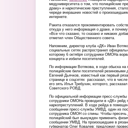
медуниверситета о том, что полицейские пр
драку» и наркотические преступления, стал
череде вчерашних новостей о произошедшем
интернете.
Ракита отказался прокомментировать собств
откуда у него информация о драке, и почему
«Все что сказано, то сказано и никаких доба
отметил член Общественного совета.
Напомним, директор клуба «ДК» Иван Вотяко
социальных сетях распространил официальн
которому 6 октября сотрудники ОМОНа ворва
концерта и избили посетителей.
По информации Вотякова, в ходе обыска на 
полицейские били посетителей резиновыми 
Евгений Дьячков, известный как первый ряз
странице в соцсетях рассказал, что в числ
его зять Илья Требухин, которого, рассказал
Советского РОВД.
По официальной информации пресс-службы 
сотрудники ОМОНа проводили в «ДК» рейд 
наркопреступлений. В ходе рейда в помещен
сообщении пресс-службы УМВД, один из пос
сотрудника ОМОН со спины. Чтобы пресечь
полицейский был вынужден применить физич
сообщении УМВД. На произошедшее в рязан
губернатор Олег Ковалев: предложил провес