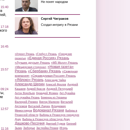
Не понят народом
 15:40
 в
лей,
Сергей Чиграков
Создал интригу в Рязани
 17:18
кого
 16:45
«Атрон» Рязань
«Глобус» Рязань
«Городские
«Единая Россия» Рязань
проекты»
«Лучшие друзья» Рязань
«М5 Молл» Рязань
«Новая газета»
«Мещерская сторона»
 15:57
Рязань
«Сбербанк» Рязань
«Северная
компания»
«Справедливая Россия» Рязань
«Яблоко» Рязань
Александр Чайка
Александр Шерин
Андрей
Алексей Фролов
Кашаев
Андрей Петруцкий
 09:24
Андрей Красов
ты,
Аркадий Фомин
Антон Воробьев
Арт-Лужайка
ие
Арт-лужайка Рязань
Беженцы из Украины
Валерий Рюмин
Виталий
Виктор Малюгин
Артемов
Виталий Ларин
Владимир
 12:57
Водоканал Рязани
Мимоглядов
Выборы в
Рязанской области
Выборы в Рязанскую городскую
Думу
Выборы в Рязанскую областную Думу
Дашково-Песочня
Дмитрий Гудков
Евгений
Заборье
Игорь
Зызин
Застройка Рязани
 11:16