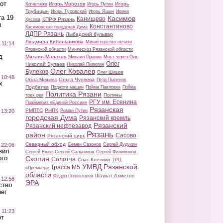
от
Кочетков
Игорь Морозов
Игорь
Игорь Путин
Трубицын
Игорь Туровский
Игорь Яшин
Ирина
а 19
Касимов
Канищево
КПРФ Рязань
Кусова
н
Константиново
Касимовская городская Дума
ЛДПР Рязань
Лыбедский бульвар
Людмила Кибальникова
Министерство печати
 11:14
Рязанской области
Минлесхоз Рязанской области
д
Михаил Малахов
Михаил Пронин
Мост через Оку
Олег
Николай Булаев
Николай Пилюгин
Олег Ковалев
Булеков
Олег Шишов
 10:48
Ольга Чуляева
Ольга Мишина
Петр Пыленок
х
Подбелка
Поджоги машин
Пойма Павловки
Пойма
Политика Рязани
Поляны
трех рек
РГУ им. Есенина
Праймериз «Единой России»
Рязанская
РМПТС
РНПК
Роман Путин
 13:20
городская Дума
Рязанский кремль
Рязанский
Рязанский нефтезавод
Рязань
район
Сасово
Рязанский цирк
Северный обход
Семен Сазонов
Сергей Дудукин
 22:06
вил
Сергей Ежов
Сергей Сальников
Сергей Филимонов
ого
Скопин
Солотча
Спас-Клепики
ТРЦ
УМВД Рязанской
Трасса М5
«Премьер»
области
Шаукат Ахметов
Федор Провоторов
 12:58
ЭРА
ство
ег
 11:23
от