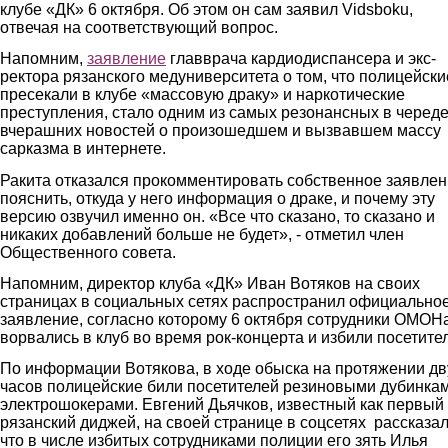
клубе «ДК» 6 октября. Об этом он сам заявил Vidsboku,
отвечая на соответствующий вопрос.
Напомним,
заявление
главврача кардиодиспансера и экс-
ректора рязанского медуниверситета о том, что полицейски
пресекали в клубе «массовую драку» и наркотические
преступления, стало одним из самых резонансных в черед
вчерашних новостей о произошедшем и вызвавшем массу
сарказма в интернете.
Ракита отказался прокомментировать собственное заявлен
пояснить, откуда у него информация о драке, и почему эту
версию озвучил именно он. «Все что сказано, то сказано и
никаких добавлений больше не будет», - отметил член
Общественного совета.
Напомним, директор клуба «ДК» Иван Вотяков на своих
страницах в социальных сетях распространил официально
заявление, согласно которому 6 октября сотрудники ОМОН
ворвались в клуб во время рок-концерта и избили посетите
По информации Вотякова, в ходе обыска на протяжении дв
часов полицейские били посетителей резиновыми дубинка
электрошокерами. Евгений Дьячков, известный как первый
рязанский диджей, на своей странице в соцсетях рассказал
что в числе избитых сотрудниками полиции его зять Илья