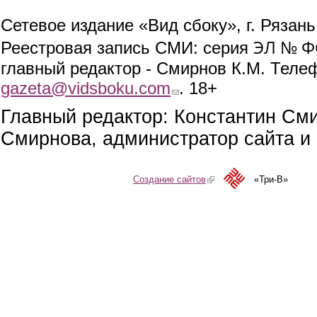
Сетевое издание «Вид сбоку», г. Рязан
ЭЛ № ФС
Реестровая запись СМИ: серия
главный редактор - Смирнов К.М. Телефо
gazeta@vidsboku.com
(link sends e-mail)
. 18+
Главный редактор: Константин См
Смирнова, администратор сайта и 
Создание сайтов
(link is external)
«Три-В»