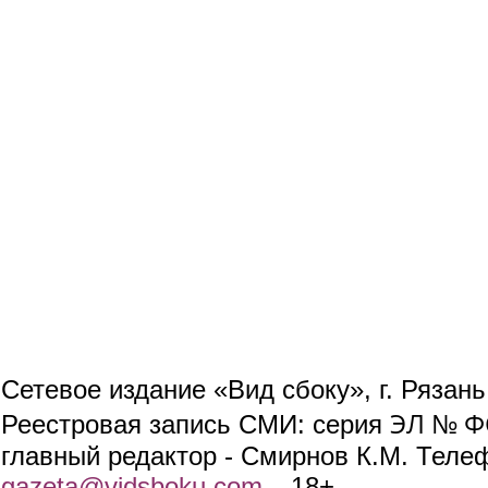
Сетевое издание «Вид сбоку», г. Рязан
ЭЛ № ФС
Реестровая запись СМИ: серия
главный редактор - Смирнов К.М. Телефо
gazeta@vidsboku.com
(link sends e-mail)
. 18+