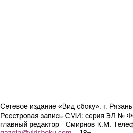
Сетевое издание «Вид сбоку», г. Рязан
ЭЛ № ФС
Реестровая запись СМИ: серия
главный редактор - Смирнов К.М. Телефо
gazeta@vidsboku.com
(link sends e-mail)
. 18+