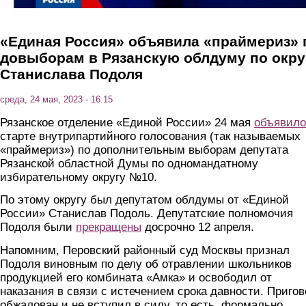
«Единая Россия» объявила «праймериз» 
довыборам в Рязанскую облдуму по окру
Станислава Подоля
среда, 24 мая, 2023 - 16:15
Рязанское отделение «Единой России» 24 мая
объявило
старте внутрипартийного голосования (так называемых
«праймериз») по дополнительным выборам депутата
Рязанской областной Думы по одномандатному
избирательному округу №10.
По этому округу был депутатом облдумы от «Единой
России» Станислав Подоль. Депутатские полномочия
Подоля были
прекращены
досрочно 12 апреля.
Напомним, Перовский районный суд Москвы признал
Подоля виновным по делу об отравлении школьников
продукцией его комбината «Амка» и освободил от
наказания в связи с истечением срока давности. Пригов
обжалован и не вступил в силу, то есть, формально