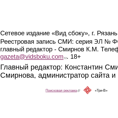
Сетевое издание «Вид сбоку», г. Рязан
ЭЛ № ФС
Реестровая запись СМИ: серия
главный редактор - Смирнов К.М. Телефо
gazeta@vidsboku.com
(link sends e-mail)
. 18+
Главный редактор: Константин См
Смирнова, администратор сайта и 
Поисковая реклама
(link is external)
«Три-В»