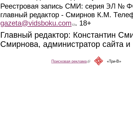
ЭЛ № ФС
Реестровая запись СМИ: серия
главный редактор - Смирнов К.М. Телефо
gazeta@vidsboku.com
(link sends e-mail)
. 18+
Главный редактор: Константин См
Смирнова, администратор сайта и 
Поисковая реклама
(link is external)
«Три-В»