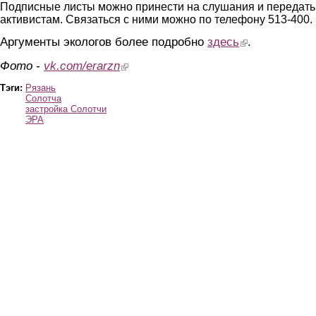
Подписные листы можно принести на слушания и передать
активистам. Связаться с ними можно по телефону 513-400.
Аргументы экологов более подробно
здесь
(link is external)
.
Фото -
vk.com/erarzn
(link is external)
Тэги:
Рязань
Солотча
застройка Солотчи
ЭРА