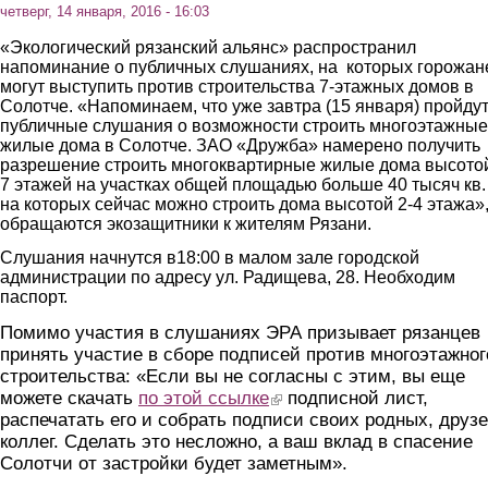
четверг, 14 января, 2016 - 16:03
«Экологический рязанский альянс» распространил
напоминание о публичных слушаниях, на которых горожан
могут выступить против строительства 7-этажных домов в
Солотче. «Напоминаем, что уже завтра (15 января) пройду
публичные слушания о возможности строить многоэтажные
жилые дома в Солотче. ЗАО «Дружба» намерено получить
разрешение строить многоквартирные жилые дома высотой
7 этажей на участках общей площадью больше 40 тысяч кв.
на которых сейчас можно строить дома высотой 2-4 этажа»,
обращаются экозащитники к жителям Рязани.
Слушания начнутся в18:00 в малом зале городской
администрации по адресу ул. Радищева, 28. Необходим
паспорт.
Помимо участия в слушаниях ЭРА призывает рязанцев
принять участие в сборе подписей против многоэтажног
строительства: «Если вы не согласны с этим, вы еще
можете скачать
по этой ссылке
(link is external)
подписной лист,
распечатать его и собрать подписи своих родных, друзе
коллег. Сделать это несложно, а ваш вклад в спасение
Солотчи от застройки будет заметным».