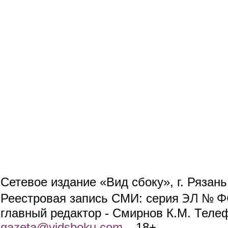
Сетевое издание «Вид сбоку», г. Рязан
ЭЛ № ФС
Реестровая запись СМИ: серия
главный редактор - Смирнов К.М. Телефо
gazeta@vidsboku.com
(link sends e-mail)
. 18+