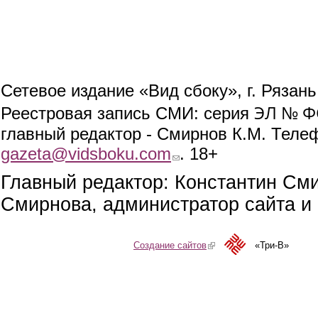
Сетевое издание «Вид сбоку», г. Рязан
ЭЛ № ФС
Реестровая запись СМИ: серия
главный редактор - Смирнов К.М. Телефо
gazeta@vidsboku.com
(link sends e-mail)
. 18+
Главный редактор: Константин См
Смирнова, администратор сайта и 
Создание сайтов
(link is external)
«Три-В»