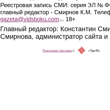
ЭЛ № ФС
Реестровая запись СМИ: серия
главный редактор - Смирнов К.М. Телефо
gazeta@vidsboku.com
(link sends e-mail)
. 18+
Главный редактор: Константин См
Смирнова, администратор сайта и 
Поисковая реклама
(link is external)
«Три-В»