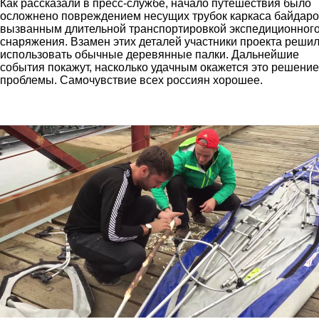
Как рассказали в пресс-службе, начало путешествия было
осложнено повреждением несущих трубок каркаса байдаро
вызванным длительной транспортировкой экспедиционног
снаряжения. Взамен этих деталей участники проекта реши
использовать обычные деревянные палки. Дальнейшие
события покажут, насколько удачным окажется это решение
проблемы. Самочувствие всех россиян хорошее.
lager_na_mostu_1.jpg
perevozka_sudov_3.jpg
remont_baydarki.jpg