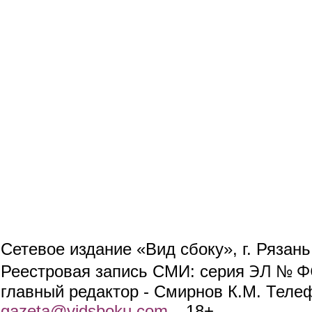
Сетевое издание «Вид сбоку», г. Рязан
ЭЛ № ФС
Реестровая запись СМИ: серия
главный редактор - Смирнов К.М. Телефо
gazeta@vidsboku.com
(link sends e-mail)
. 18+