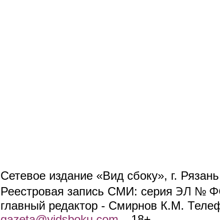
Сетевое издание «Вид сбоку», г. Рязан
ЭЛ № ФС
Реестровая запись СМИ: серия
главный редактор - Смирнов К.М. Телефо
gazeta@vidsboku.com
(link sends e-mail)
. 18+