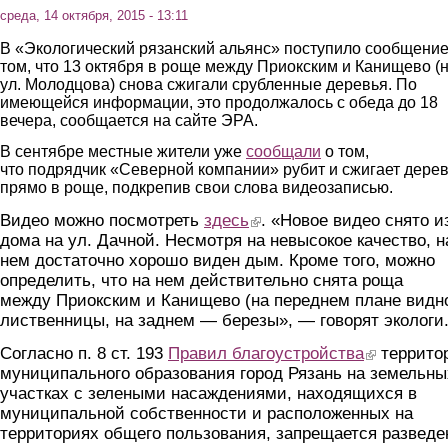
среда, 14 октября, 2015 - 13:11
В «Экологический рязанский альянс» поступило сообщение
том, что 13 октября в роще между Приокским и Канищево (
ул. Молодцова) снова сжигали срубленные деревья. По
имеющейся информации, это продолжалось с обеда до 18
вечера, сообщается на сайте ЭРА.
В сентябре местные жители уже
сообщали
о том,
что подрядчик «Северной компании» рубит и сжигает дере
прямо в роще, подкрепив свои слова видеозаписью.
Видео можно посмотреть
здесь
(link is external)
. «Новое видео снято и
дома на ул. Дачной. Несмотря на невысокое качество, н
нем достаточно хорошо виден дым. Кроме того, можно
определить, что на нем действительно снята роща
между Приокским и Канищево (на переднем плане видн
лиственницы, на заднем — березы», — говорят экологи
Согласно п. 8 ст. 193
Правил благоустройства
(link is externa
террито
муниципального образования город Рязань на земельны
участках с зелеными насаждениями, находящихся в
муниципальной собственности и расположенных на
территориях общего пользования, запрещается разведе