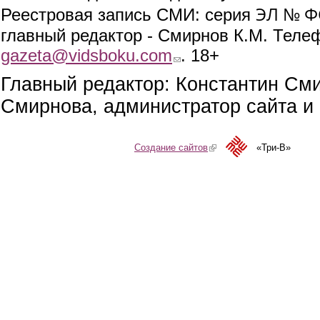
ЭЛ № ФС
Реестровая запись СМИ: серия
главный редактор - Смирнов К.М. Телефо
gazeta@vidsboku.com
(link sends e-mail)
. 18+
Главный редактор: Константин См
Смирнова, администратор сайта и 
Создание сайтов
(link is external)
«Три-В»