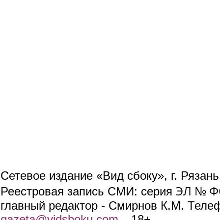
Сетевое издание «Вид сбоку», г. Рязан
ЭЛ № ФС
Реестровая запись СМИ: серия
главный редактор - Смирнов К.М. Телефо
gazeta@vidsboku.com
(link sends e-mail)
. 18+