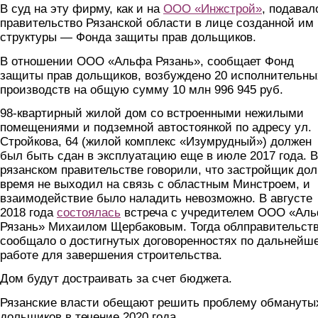
В суд на эту фирму, как и на
ООО «Инжстрой»
, подавал
правительство Рязанской области в лице созданной им
структуры — Фонда защиты прав дольщиков.
В отношении ООО «Альфа Рязань», сообщает Фонд
защиты прав дольщиков, возбуждено 20 исполнительны
производств на общую сумму 10 млн 996 945 руб.
98-квартирный жилой дом со встроенными нежилыми
помещениями и подземной автостоянкой по адресу ул.
Стройкова, 64 (жилой комплекс «Изумрудный») должен
был быть сдан в эксплуатацию еще в июле 2017 года. В
рязанском правительстве говорили, что застройщик дол
время не выходил на связь с областным Минстроем, и
взаимодействие было наладить невозможно. В августе
2018 года
состоялась
встреча с учредителем ООО «Ал
Рязань» Михаилом Щербаковым. Тогда облправительст
сообщало о достигнутых договоренностях по дальнейш
работе для завершения строительства.
Дом будут достраивать за счет бюджета.
Рязанские власти обещают решить проблему обмануты
дольщиков в течение 2020 года.