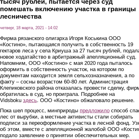
тысяч рублей, пытается через суд
помешать включению участка в границы
лесничества
четверг, 18 марта, 2021 - 14:02
Фирма рязанского олигарха Игоря Коськина ООО
«Костино», пытающаяся получить в собственность 19
гектаров леса у села Криуша за 27 тысяч рублей, подал
новое ходатайство в арбитражный апелляционный суд.
Напомним, ООО «Костино» с мая 2020 года пыталось
оформить в собственность участок, на котором по
документам находится земля сельхозназначения, а по
факту – сосны возрастом 60-80 лет. Администрация
Клепиковского района отказалась провести сделку, фир
обратилась в суд, но проиграла. Подробнее на
Vidsboku
здесь
. ООО «Костино» обжаловало решение.
Пока шел процесс, минприроды
предложило
способ спа
лес от вырубки, а местные активисты стали собирать
подписи за переоформление участка в лесной фонд. Уз
об этом, вместе с апелляционной жалобой ООО «Кости
подало заявление о принятии обеспечительных мер.