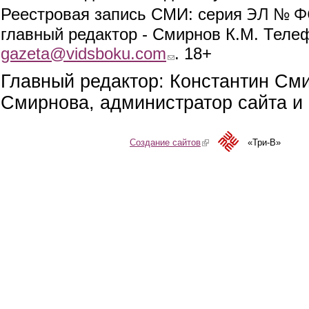
ЭЛ № ФС
Реестровая запись СМИ: серия
главный редактор - Смирнов К.М. Телефо
gazeta@vidsboku.com
(link sends e-mail)
. 18+
Главный редактор: Константин См
Смирнова, администратор сайта и 
Создание сайтов
(link is external)
«Три-В»