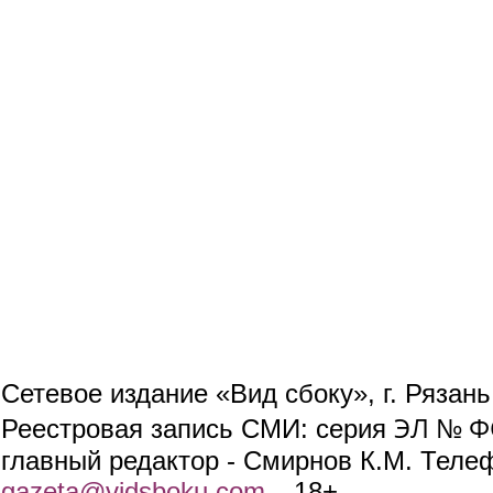
Сетевое издание «Вид сбоку», г. Рязан
ЭЛ № ФС
Реестровая запись СМИ: серия
главный редактор - Смирнов К.М. Телефо
gazeta@vidsboku.com
(link sends e-mail)
. 18+