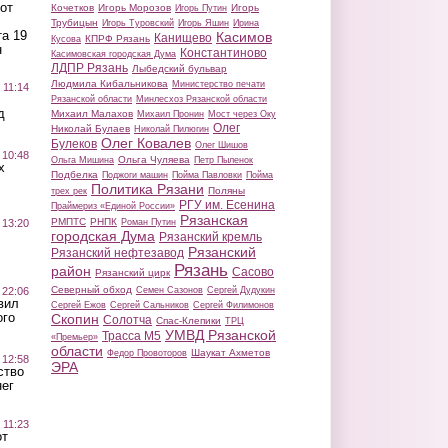
от
Кочетков
Игорь Морозов
Игорь
Игорь Путин
Трубицын
Игорь Туровский
Игорь Яшин
Ирина
а 19
Касимов
Канищево
КПРФ Рязань
Кусова
н
Константиново
Касимовская городская Дума
ЛДПР Рязань
Лыбедский бульвар
Людмила Кибальникова
Министерство печати
 11:14
Рязанской области
Минлесхоз Рязанской области
д
Михаил Малахов
Михаил Пронин
Мост через Оку
Олег
Николай Булаев
Николай Пилюгин
Олег Ковалев
Булеков
Олег Шишов
 10:48
Ольга Чуляева
Ольга Мишина
Петр Пыленок
х
Подбелка
Поджоги машин
Пойма Павловки
Пойма
Политика Рязани
Поляны
трех рек
РГУ им. Есенина
Праймериз «Единой России»
Рязанская
РМПТС
РНПК
Роман Путин
 13:20
городская Дума
Рязанский кремль
Рязанский
Рязанский нефтезавод
Рязань
район
Сасово
Рязанский цирк
Северный обход
Семен Сазонов
Сергей Дудукин
 22:06
вил
Сергей Ежов
Сергей Сальников
Сергей Филимонов
ого
Скопин
Солотча
Спас-Клепики
ТРЦ
УМВД Рязанской
Трасса М5
«Премьер»
области
Шаукат Ахметов
Федор Провоторов
 12:58
ЭРА
ство
ег
 11:23
от