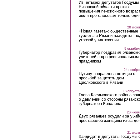
Из четырех депутатов Госдумы 
Рязанской области против
повышения пенсионного возраст
июля проголосовал только оди
28 июня
«Новая газета»: общественные
туалеты в Рязани находятся по
угрозой уничтожения
5 октября
Губернатор поздравил рязански
учителей с профессиональным
праздником
24 ноября
Путину направлена петиция с
просьбой защитить дом
Циолковского в Рязани
13 августа
Глава Касимовского района зая
о давлении со стороны рязанск
губернатора Ковалева
26 июля
Двух рязанцев осудили за убий
престарелой женщины из-за ден
21 июля
Кандидат в депутаты Госдумы 