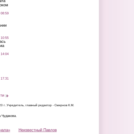
ала
рком
 08:59
ании
 10:55
ась
ма
 14:04
 17:31
сти
20 г.
Учредитель, главный редактор - Смирнов К.М.
а Чудакова.
нала»
Неизвестный Павлов