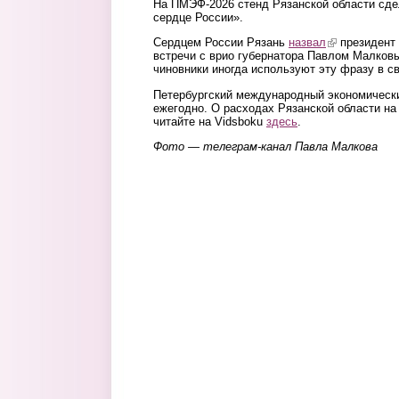
На ПМЭФ-2026 стенд Рязанской области сд
сердце России».
Сердцем России Рязань
назвал
(link is externa
президент 
встречи с врио губернатора Павлом Малковы
чиновники иногда используют эту фразу в с
Петербургский международный экономическ
ежегодно. О расходах Рязанской области 
читайте на Vidsboku
здесь
.
Фото — телеграм-канал Павла Малкова