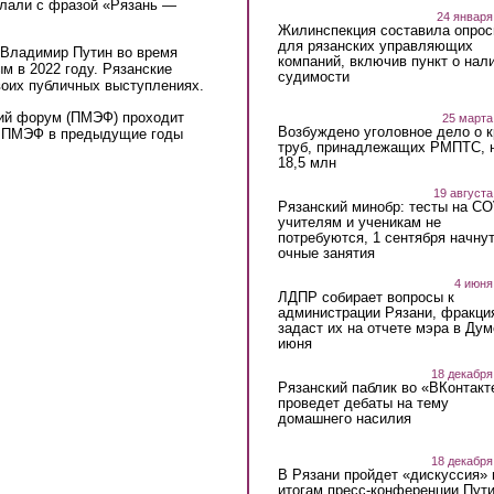
елали с фразой «Рязань —
24 января
Жилинспекция составила опрос
для рязанских управляющих
l)
Владимир Путин во время
компаний, включив пункт о нал
м в 2022 году. Рязанские
судимости
воих публичных выступлениях.
ий форум (ПМЭФ) проходит
25 марта
Возбуждено уголовное дело о 
на ПМЭФ в предыдущие годы
труб, принадлежащих РМПТС, 
18,5 млн
19 августа
Рязанский минобр: тесты на C
учителям и ученикам не
потребуются, 1 сентября начну
очные занятия
4 июня
ЛДПР собирает вопросы к
администрации Рязани, фракци
задаст их на отчете мэра в Дум
июня
18 декабря
Рязанский паблик во «ВКонтакт
проведет дебаты на тему
домашнего насилия
18 декабря
В Рязани пройдет «дискуссия» 
итогам пресс-конференции Пут