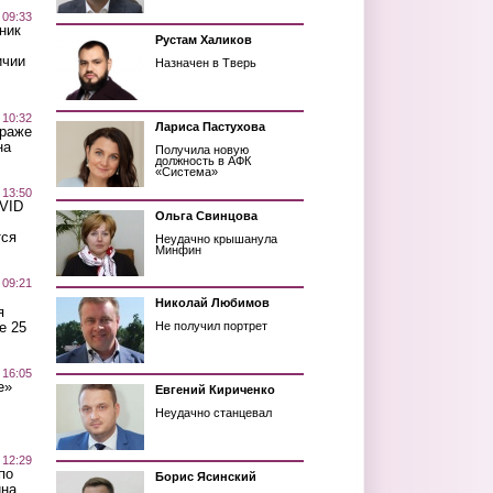
 09:33
ник
Рустам Халиков
ичии
Назначен в Тверь
 10:32
Лариса Пастухова
краже
на
Получила новую
должность в АФК
«Система»
 13:50
OVID
Ольга Свинцова
тся
Неудачно крышанула
Минфин
 09:21
Николай Любимов
я
е 25
Не получил портрет
 16:05
е»
Евгений Кириченко
Неудачно станцевал
 12:29
по
Борис Ясинский
ина