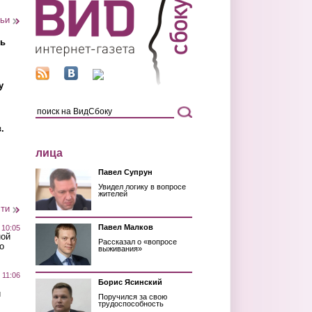
тьи
ть
у
.
лица
Павел Супрун
Увидел логику в вопросе
жителей
сти
Павел Малков
 10:05
ной
Рассказал о «вопросе
о
выживания»
 11:06
Борис Ясинский
й
Поручился за свою
трудоспособность