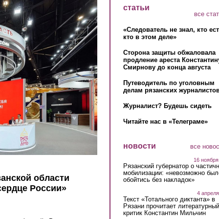
статьи
все ста
«Следователь не знал, кто ес
кто в этом деле»
Сторона защиты обжаловала
продление ареста Константин
Смирнову до конца августа
Путеводитель по уголовным
делам рязанских журналистов
Журналист? Будешь сидеть
Читайте нас в «Телеграме»
новости
все ново
16 ноября
Рязанский губернатор о частич
мобилизации: «невозможно был
занской области
обойтись без накладок»
сердце России»
4 апреля
Текст «Тотального диктанта» в
Рязани прочитает литературны
критик Константин Мильчин