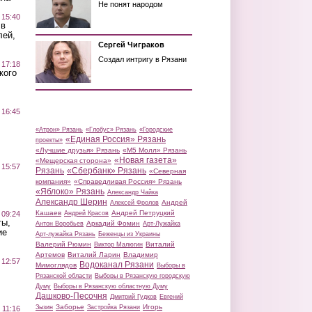
Не понят народом
 15:40
 в
лей,
Сергей Чиграков
Создал интригу в Рязани
 17:18
кого
 16:45
«Атрон» Рязань
«Глобус» Рязань
«Городские
«Единая Россия» Рязань
проекты»
«Лучшие друзья» Рязань
«М5 Молл» Рязань
«Новая газета»
«Мещерская сторона»
 15:57
Рязань
«Сбербанк» Рязань
«Северная
компания»
«Справедливая Россия» Рязань
«Яблоко» Рязань
Александр Чайка
Александр Шерин
Андрей
Алексей Фролов
Кашаев
Андрей Петруцкий
 09:24
Андрей Красов
ты,
Аркадий Фомин
Антон Воробьев
Арт-Лужайка
ие
Арт-лужайка Рязань
Беженцы из Украины
Валерий Рюмин
Виталий
Виктор Малюгин
Артемов
Виталий Ларин
Владимир
 12:57
Водоканал Рязани
Мимоглядов
Выборы в
Рязанской области
Выборы в Рязанскую городскую
Думу
Выборы в Рязанскую областную Думу
Дашково-Песочня
Дмитрий Гудков
Евгений
Заборье
Игорь
Зызин
Застройка Рязани
 11:16