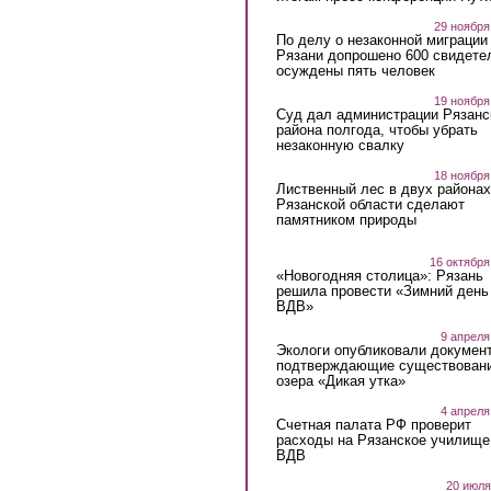
29 ноября
По делу о незаконной миграции
Рязани допрошено 600 свидете
осуждены пять человек
19 ноября
Суд дал администрации Рязанс
района полгода, чтобы убрать
незаконную свалку
18 ноября
Лиственный лес в двух районах
Рязанской области сделают
памятником природы
16 октября
«Новогодняя столица»: Рязань
решила провести «Зимний день
ВДВ»
9 апреля
Экологи опубликовали докумен
подтверждающие существован
озера «Дикая утка»
4 апреля
Счетная палата РФ проверит
расходы на Рязанское училище
ВДВ
20 июля