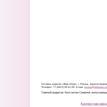
Сетевое издание «Вид сбоку», г. Рязань. Зарегистрир
Телефон: +7 (4912) 95-41-59. E-mail:
gazeta@vidsboku.c
Главный редактор: Константин Смирнов, выпускающи
Контекстная рекл