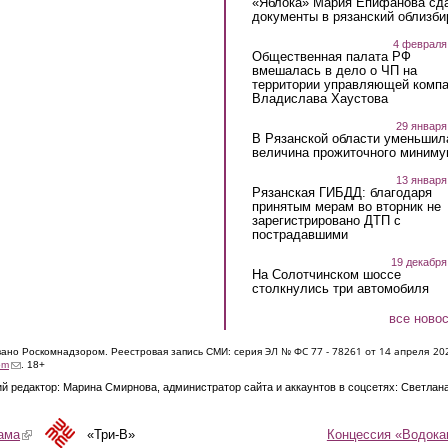
«Яблока» Мария Епифанова сд
документы в рязанский облизби
4 февраля
Общественная палата РФ
вмешалась в дело о ЧП на
территории управляющей комп
Владислава Хаустова
29 января
В Рязанской области уменьшил
величина прожиточного миниму
13 января
Рязанская ГИБДД: благодаря
принятым мерам во вторник не
зарегистрировано ДТП с
пострадавшими
19 декабря
На Солотчинском шоссе
столкнулись три автомобиля
все ново
ЭЛ № ФС 77 - 7826
1 от 14 апреля 20
овано Роскомнадзором. Реестровая запись СМИ: серия
(link sends e-mail)
om
. 18+
й редактор: Марина Смирнова, администратор сайта и аккаунтов в соцсетях: Светлан
Концессия «Водока
ама
(link is external)
«Три-В»