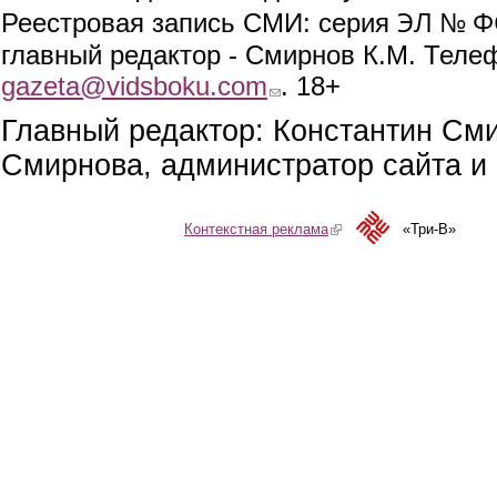
ЭЛ № ФС
Реестровая запись СМИ: серия
главный редактор - Смирнов К.М. Телефо
gazeta@vidsboku.com
(link sends e-mail)
. 18+
Главный редактор: Константин См
Смирнова, администратор сайта и 
Контекстная реклама
(link is external)
«Три-В»