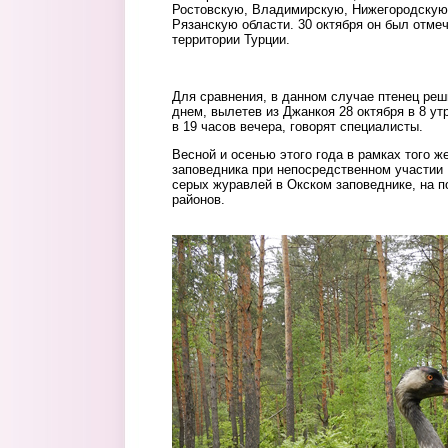
Ростовскую, Владимирскую, Нижегородскую
Рязанскую области. 30 октября он был отмеч
территории Турции.
migr3.jpg
Для сравнения, в данном случае птенец реш
днем, вылетев из Джанкоя 28 октября в 8 ут
в 19 часов вечера, говорят специалисты.
Весной и осенью этого года в рамках того ж
заповедника при непосредственном участии
серых журавлей в Окском заповеднике, на п
районов.
otlovlennyy_seryy_zhuravl_v_senty
seryy_zhuravl_otlovlennyy_na_gn