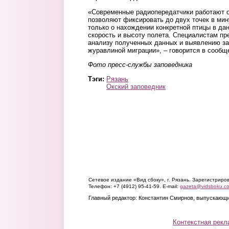
«Современные радиопередатчики работают о
позволяют фиксировать до двух точек в мин
только о нахождении конкретной птицы в да
скорость и высоту полета. Специалистам пр
анализу полученных данных и выявлению за
журавлиной миграции», – говорится в сообщ
Фото пресс-службы заповедника
Тэги:
Рязань
Окский заповедник
Сетевое издание «Вид сбоку», г. Рязань. Зарегистрир
Телефон: +7 (4912) 95-41-59. E-mail:
gazeta@vidsboku.c
Главный редактор: Константин Смирнов, выпускающи
Контекстная рекл