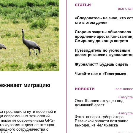
статьи
все ста
«Следователь не знал, кто ес
кто в этом деле»
Сторона защиты обжаловала
продление ареста Константин
Смирнову до конца августа
Путеводитель по уголовным
делам рязанских журналистов
Журналист? Будешь сидеть
Читайте нас в «Телеграме»
леживает миграцию
новости
все ново
6 августа
Олег Шалаев отпущен под
домашний арест
ка проследили пути весенней и
4 августа
щи современных технологий.
Фото: аппарат губернатора
н пометил современными GPS-
Рязанской области возглавил
о журавля и двух ее птенцов.
выходец из Челябинска
родного сотрудничества с