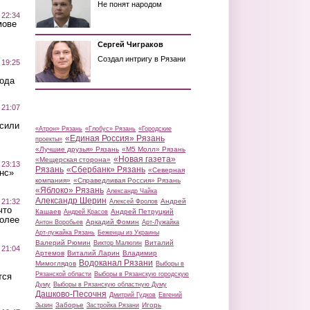
Не понят народом
 22:34
мове
Сергей Чиграков
Создал интригу в Рязани
 19:25
вода
 21:07
осили
«Атрон» Рязань
«Глобус» Рязань
«Городские
«Единая Россия» Рязань
проекты»
«Лучшие друзья» Рязань
«М5 Молл» Рязань
«Новая газета»
«Мещерская сторона»
 23:13
Рязань
«Сбербанк» Рязань
«Северная
нс»
компания»
«Справедливая Россия» Рязань
«Яблоко» Рязань
Александр Чайка
Александр Шерин
 21:32
Андрей
Алексей Фролов
что
Кашаев
Андрей Петруцкий
Андрей Красов
более
Аркадий Фомин
Антон Воробьев
Арт-Лужайка
Арт-лужайка Рязань
Беженцы из Украины
Валерий Рюмин
Виталий
Виктор Малюгин
 21:04
Артемов
Виталий Ларин
Владимир
Водоканал Рязани
Мимоглядов
Выборы в
Рязанской области
Выборы в Рязанскую городскую
тся
Думу
Выборы в Рязанскую областную Думу
Дашково-Песочня
Дмитрий Гудков
Евгений
Заборье
Игорь
Зызин
Застройка Рязани