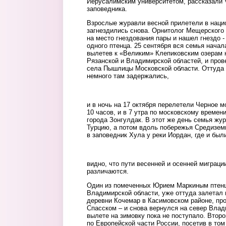
Иерусалимским университетом, рассказали 
заповедника.
Взрослые журавли весной прилетели в наци
загнездились снова. Орнитолог Мещерского
на место гнездования пары и нашел гнездо -
одного птенца. 25 сентября вся семья нача
вылетев к «Великим» Клепиковским озерам 
Рязанской и Владимирской областей, и пров
села Пышлицы Московской области. Оттуда 
немного там задержались,
migr1.jpg
и в ночь на 17 октября перелетели Черное м
10 часов, и в 7 утра по московскому времен
города Зонгулдак. В этот же день семья жу
Турцию, а потом вдоль побережья Средизем
в заповедник Хула у реки Иордан, где и был
migr2.jpg
видно, что пути весенней и осенней миграци
различаются.
Один из помеченных Юрием Маркиным птенцо
Владимирской области, уже оттуда залетал 
деревни Кочемар в Касимовском районе, пр
Спасском – и снова вернулся на север Влад
вылете на зимовку пока не поступало. Втор
по Европейской части России, посетив в то