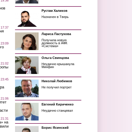
 19:36
нов
Рустам Халиков
Назначен в Тверь
 17:37
ня
Лариса Пастухова
Получила новую
должность в АФК
 23:09
«Система»
го
Ольга Свинцова
 21:02
Неудачно крышанула
Тропы
Минфин
 23:45
Николай Любимов
ра
Не получил портрет
 21:06
итет
Евгений Кириченко
асти
Неудачно станцевал
 21:31
а» на
авили
Борис Ясинский