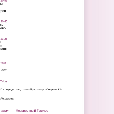
 20:55
ния
трен
 20:43
ке
оево
 23:25
ы
и
июня
 20:08
 лет
сти
20 г.
Учредитель, главный редактор - Смирнов К.М.
а Чудакова.
нала»
Неизвестный Павлов