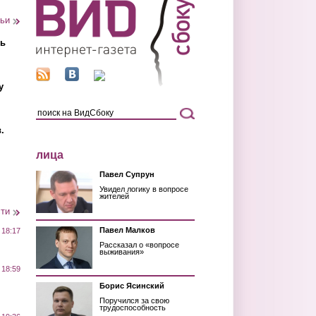
тьи
ть
у
.
лица
Павел Супрун
Увидел логику в вопросе
жителей
сти
Павел Малков
 18:17
Рассказал о «вопросе
выживания»
 18:59
Борис Ясинский
Поручился за свою
трудоспособность