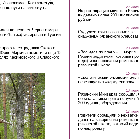
, Ивановскую, Костромскую,
22 июля
ен по пути на зимовку на
На реставрацию мечети в Каси
выделено более 200 миллионов
рублей
21 июля
ился на перелет Черного моря
Суд ужесточил наказание экс-
ра и был зафиксирован в Турции
снабженцу рязанского хлебоза
е проекта сотрудники Окского
20 июля
«Всё идёт по плану» — мэрия
 Юрия Маркина пометили еще 13
Рязани родителям, которые пр
олях Касимовского и Спасского
о дофинансировании ремонта в
рязанской школе
abre_2016_v_rne_ok_zapovednika_s_trikolorom._.jpg
19 июля
«Экологический рязанский алья
ezde_v_mae_2016_v_ok_zap.jpg
перезапустил «карту свалок»
18 июля
Рязанский Минздрав сообщил, 
перинатальный центр получит 
200 единиц оборудования
17 июля
Родители сообщили о нехватке
денег на завершение ремонта в
рязанской школе, который веде
по нацпроекту