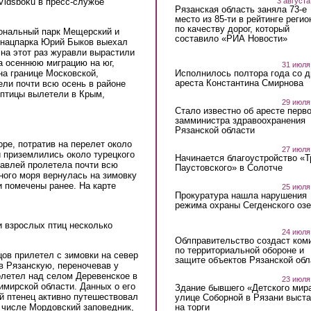
3 августа
Vidsboku в пресс-службе
Рязанская область заняла 73-е
место из 85-ти в рейтинге регио
по качеству дорог, который
ональный парк Мещерский и
составило «РИА Новости»
 нацпарка Юрий Быков выехал
 на этот раз журавли вырастили
ла осеннюю миграцию на юг,
31 июля
Исполнилось полтора года со д
на границе Московской,
ареста Константина Смирнова
ели почти всю осень в районе
птицы вылетели в Крым,
29 июля
Стало известно об аресте перво
замминистра здравоохранения
Рязанской области
оре, потратив на перелет около
27 июля
и приземлились около турецкого
Начинается благоустройство «
равлей пролетела почти всю
Паустовского» в Солотче
ного моря вернулась на зимовку
и помечены ранее. На карте
25 июля
Прокуратура нашла нарушения
режима охраны Сегденского озе
и взрослых птиц несколько
24 июля
Облправительство создаст ком
по территориальной обороне и
в прилетел с зимовки на север
защите объектов Рязанской обл
в Рязанскую, переночевав у
олетел над селом Деревенское в
23 июля
имирской области. Данных о его
Здание бывшего «Детского мир
ой птенец активно путешествовал
улице Соборной в Рязани выст
на торги
м числе Мордовский заповедник,