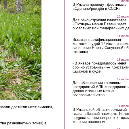
16 июля
В Рязани проведут фестиваль
«Сделано/рождён в СССР»
15 июля
Для реконструкции кинотеатра
«Октябрь» мэрия Рязани ждет
областных или федеральных де
14 июля
Высшая квалификационная
коллегия судей 17 июля рассмо
заявление Елены Сапуновой об
отставке
13 июля
«В январе понадобилось меня
срочно устранить» — Констант
Смирнов в суде
12 июля
Для обеспечения топливом
предприятий АПК «предпринят
дополнительные меры» -
облправительство
11 июля
равли достигли мест зимовки,
В Рязанской области сельский
глава, сбивший насмерть 16-ле
подростка, приговорен к 7 года
колонии-поселения
тва разноцветных точек) в