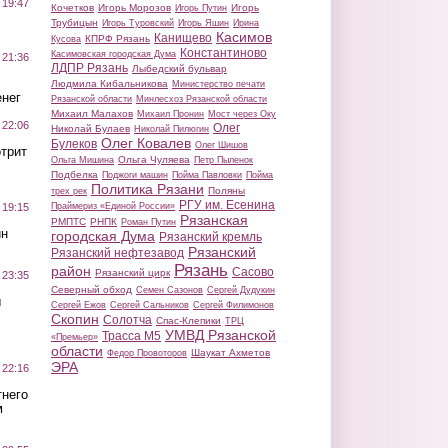
 19:47
Кочетков
Игорь Морозов
Игорь
Игорь Путин
Трубицын
Игорь Туровский
Игорь Яшин
Ирина
Касимов
Канищево
КПРФ Рязань
Кусова
Константиново
Касимовская городская Дума
 21:36
ЛДПР Рязань
Лыбедский бульвар
Людмила Кибальникова
Министерство печати
нег
Рязанской области
Минлесхоз Рязанской области
Михаил Малахов
Михаил Пронин
Мост через Оку
 22:06
Олег
Николай Булаев
Николай Пилюгин
Олег Ковалев
Булеков
Олег Шишов
трит
Ольга Чуляева
Ольга Мишина
Петр Пыленок
Подбелка
Поджоги машин
Пойма Павловки
Пойма
Политика Рязани
Поляны
трех рек
РГУ им. Есенина
Праймериз «Единой России»
 19:15
Рязанская
РМПТС
РНПК
Роман Путин
ин
городская Дума
Рязанский кремль
Рязанский
Рязанский нефтезавод
Рязань
район
Сасово
Рязанский цирк
 23:35
Северный обход
Семен Сазонов
Сергей Дудукин
ы
Сергей Ежов
Сергей Сальников
Сергей Филимонов
Скопин
Солотча
Спас-Клепики
ТРЦ
УМВД Рязанской
Трасса М5
«Премьер»
области
Шаукат Ахметов
Федор Провоторов
ЭРА
 22:16
тнего
м