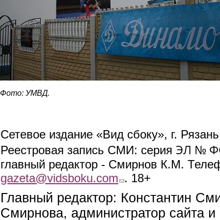
Фото: УМВД.
Сетевое издание «Вид сбоку», г. Рязан
ЭЛ № ФС
Реестровая запись СМИ: серия
главный редактор - Смирнов К.М. Телефо
gazeta@vidsboku.com
(link sends e-mail)
. 18+
Главный редактор: Константин См
Смирнова, администратор сайта и 