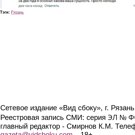
Тэги:
Рязань
Сетевое издание «Вид сбоку», г. Рязан
ЭЛ № ФС
Реестровая запись СМИ: серия
главный редактор - Смирнов К.М. Телефо
gazeta@vidsboku.com
(link sends e-mail)
. 18+