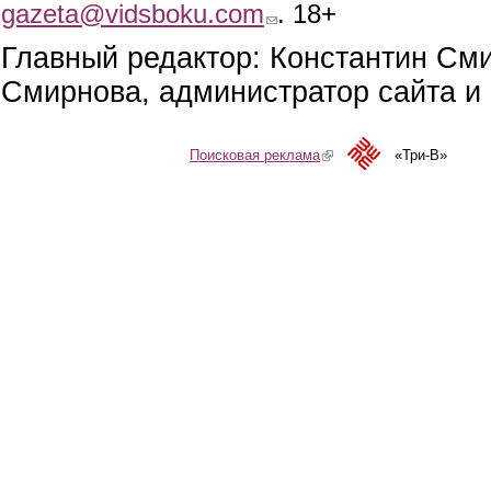
gazeta@vidsboku.com
(link sends e-mail)
. 18+
Главный редактор: Константин См
Смирнова, администратор сайта и 
Поисковая реклама
(link is external)
«Три-В»