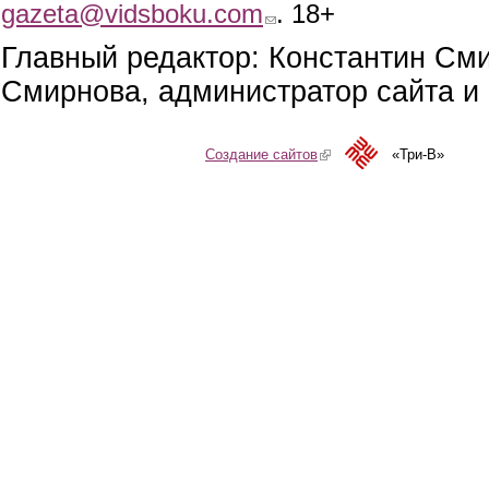
gazeta@vidsboku.com
(link sends e-mail)
. 18+
Главный редактор: Константин См
Смирнова, администратор сайта и 
Создание сайтов
(link is external)
«Три-В»