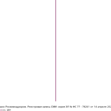
ЭЛ № ФС 77 - 7826
1 от 14 апреля 20
овано Роскомнадзором. Реестровая запись СМИ: серия
(link sends e-mail)
om
. 18+