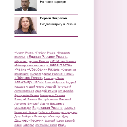
Не понят народом
Сергей Чиграков
Создал интригу в Рязани
«Атрон» Рязань
«Глобус» Рязань
«Городские
«Единая Россия» Рязань
проекты»
«Лучшие друзья» Рязань
«М5 Молл» Рязань
«Новая газета»
«Мещерская сторона»
Рязань
«Сбербанк» Рязань
«Северная
компания»
«Справедливая Россия» Рязань
«Яблоко» Рязань
Александр Чайка
Александр Шерин
Андрей
Алексей Фролов
Кашаев
Андрей Петруцкий
Андрей Красов
Аркадий Фомин
Антон Воробьев
Арт-Лужайка
Арт-лужайка Рязань
Беженцы из Украины
Валерий Рюмин
Виталий
Виктор Малюгин
Артемов
Виталий Ларин
Владимир
Водоканал Рязани
Мимоглядов
Выборы в
Рязанской области
Выборы в Рязанскую городскую
Думу
Выборы в Рязанскую областную Думу
Дашково-Песочня
Дмитрий Гудков
Евгений
Заборье
Игорь
Зызин
Застройка Рязани