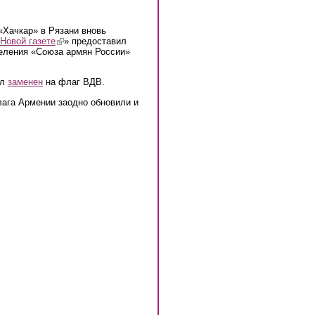
«Хачкар» в Рязани вновь
Новой газете
(link is external)
» предоставил
деления «Союза армян России»
ыл
заменен
на флаг ВДВ.
лага Армении заодно обновили и