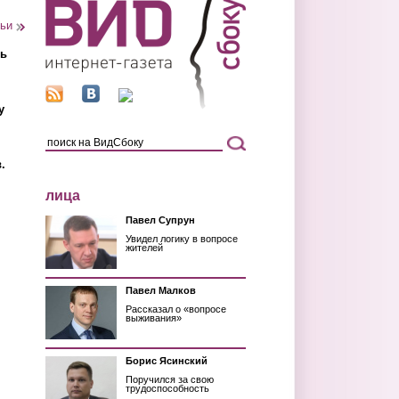
тьи
ть
у
.
лица
Павел Супрун
Увидел логику в вопросе
жителей
Павел Малков
Рассказал о «вопросе
выживания»
Борис Ясинский
Поручился за свою
трудоспособность