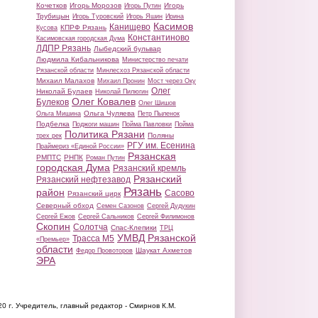
Кочетков
Игорь Морозов
Игорь
Игорь Путин
Трубицын
Игорь Туровский
Игорь Яшин
Ирина
Касимов
Канищево
КПРФ Рязань
Кусова
Константиново
Касимовская городская Дума
ЛДПР Рязань
Лыбедский бульвар
Людмила Кибальникова
Министерство печати
Рязанской области
Минлесхоз Рязанской области
Михаил Малахов
Михаил Пронин
Мост через Оку
Олег
Николай Булаев
Николай Пилюгин
Олег Ковалев
Булеков
Олег Шишов
Ольга Чуляева
Ольга Мишина
Петр Пыленок
Подбелка
Поджоги машин
Пойма Павловки
Пойма
Политика Рязани
Поляны
трех рек
РГУ им. Есенина
Праймериз «Единой России»
Рязанская
РМПТС
РНПК
Роман Путин
городская Дума
Рязанский кремль
Рязанский
Рязанский нефтезавод
Рязань
район
Сасово
Рязанский цирк
Северный обход
Семен Сазонов
Сергей Дудукин
Сергей Ежов
Сергей Сальников
Сергей Филимонов
Скопин
Солотча
Спас-Клепики
ТРЦ
УМВД Рязанской
Трасса М5
«Премьер»
области
Шаукат Ахметов
Федор Провоторов
ЭРА
20 г.
Учредитель, главный редактор - Смирнов К.М.