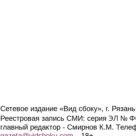
Сетевое издание «Вид сбоку», г. Рязан
ЭЛ № ФС
Реестровая запись СМИ: серия
главный редактор - Смирнов К.М. Телефо
gazeta@vidsboku.com
(link sends e-mail)
. 18+