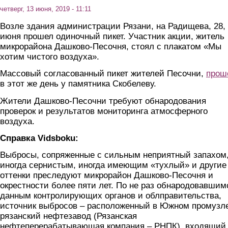
четверг, 13 июня, 2019 - 11:11
Возле здания администрации Рязани, на Радищева, 28,
июня прошел одиночный пикет. Участник акции, житель
микрорайона Дашково-Песочня, стоял с плакатом «Мы
хотим чистого воздуха».
Массовый согласованный пикет жителей Песочни,
прош
в этот же день у памятника Скобелеву.
Жители Дашково-Песочни требуют обнародования
проверок и результатов мониторинга атмосферного
воздуха.
Справка Vidsboku:
Выбросы, сопряженные с сильным неприятный запахом
иногда сернистым, иногда имеющим «тухлый» и другие
оттенки преследуют микрорайон Дашково-Песочня и
окрестности более пяти лет. По не раз обнародовавшим
данным контролирующих органов и облправительства,
источник выбросов – расположенный в Южном промузл
рязанский нефтезавод (Рязанская
нефтеперерабатывающая компания – РНПК), входящий