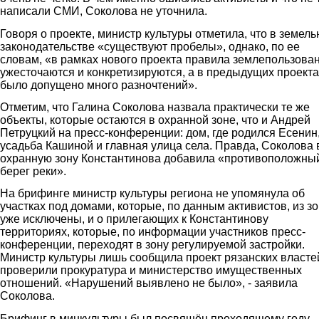
написали СМИ, Соколова не уточнила.
Говоря о проекте, министр культуры отметила, что в земел
законодательстве «существуют пробелы», однако, по ее
словам, «в рамках нового проекта правила землепользова
ужесточаются и конкретизируются, а в предыдущих проекта
было допущено много разночтений».
Отметим, что Галина Соколова назвала практически те же
объекты, которые остаются в охранной зоне, что и Андрей
Петруцкий на пресс-конференции: дом, где родился Есенин
усадьба Кашиной и главная улица села. Правда, Соколова 
охранную зону Константинова добавила «противоположны
берег реки».
На брифинге министр культуры региона не упомянула об
участках под домами, которые, по данным активистов, из з
уже исключены, и о прилегающих к Константинову
территориях, которые, по информации участников пресс-
конференции, переходят в зону регулируемой застройки.
Министр культуры лишь сообщила проект рязанских власте
проверили прокуратура и министерство имущественных
отношений. «Нарушений выявлено не было», - заявила
Соколова.
Брифинг в минкультуры был посвящён проходящему году