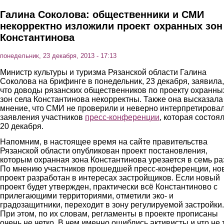
Галина Соколова: общественники и СМИ
некорректно изложили проект охранных зон
Константинова
понедельник, 23 декабря, 2013 - 17:13
Министр культуры и туризма Рязанской области Галина
Соколова на брифинге в понедельник, 23 декабря, заявила,
что доводы рязанских общественников по проекту охранны
зон села Константинова некорректны. Также она высказала
мнение, что СМИ не проверили и неверно интерпретирова
заявления участников
пресс-конференции
, которая состоя
20 декабря.
Напомним, в настоящее время на сайте правительства
Рязанской области опубликован проект постановления,
которым охранная зона Константинова урезается в семь ра
По мнению участников прошедшей пресс-конференции, но
проект разработан в интересах застройщиков. Если новый
проект будет утвержден, практически всё Константиново с
прилегающими территориями, отметили эко- и
градозащитники, переходит в зону регулируемой застройки.
При этом, по их словам, регламенты в проекте прописаны
очень не четко. В чем именно ошиблись активисты и что не 