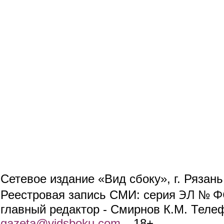
Сетевое издание «Вид сбоку», г. Рязан
ЭЛ № ФС
Реестровая запись СМИ: серия
главный редактор - Смирнов К.М. Телефо
gazeta@vidsboku.com
(link sends e-mail)
. 18+