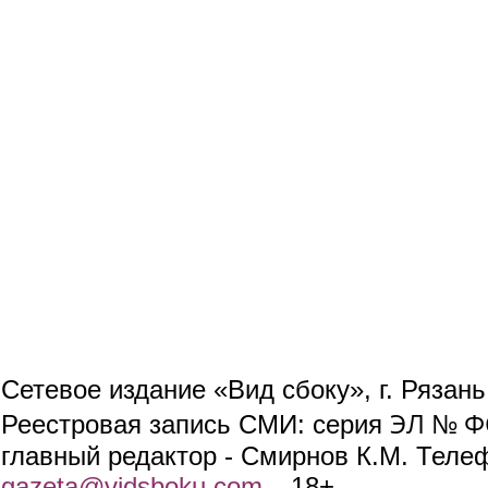
Сетевое издание «Вид сбоку», г. Рязан
ЭЛ № ФС
Реестровая запись СМИ: серия
главный редактор - Смирнов К.М. Телефо
gazeta@vidsboku.com
(link sends e-mail)
. 18+