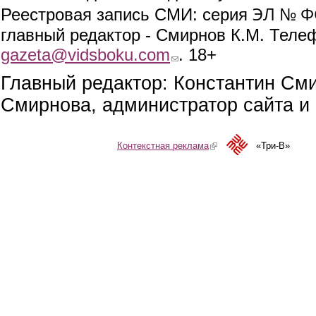
ЭЛ № ФС
Реестровая запись СМИ: серия
главный редактор - Смирнов К.М. Телефо
gazeta@vidsboku.com
(link sends e-mail)
. 18+
Главный редактор: Константин См
Смирнова, администратор сайта и 
Контекстная реклама
(link is external)
«Три-В»