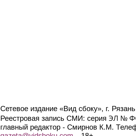
Сетевое издание «Вид сбоку», г. Рязан
ЭЛ № ФС
Реестровая запись СМИ: серия
главный редактор - Смирнов К.М. Телефо
gazeta@vidsboku.com
(link sends e-mail)
. 18+