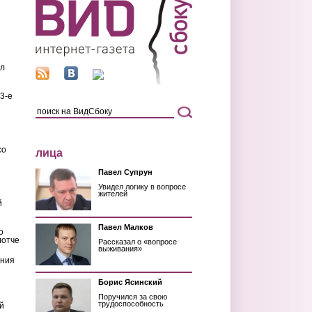
ил
3-е
со
лица
Павел Супрун
Увидел логику в вопросе
жителей
й
Павел Малков
о
лотче
Рассказал о «вопросе
выживания»
ения
Борис Ясинский
Поручился за свою
трудоспособность
й