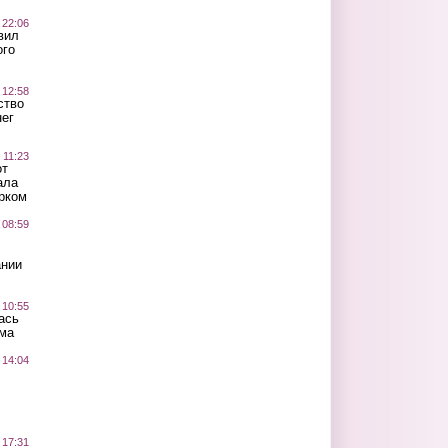
 22:06
вил
ого
 12:58
ство
ег
 11:23
от
ала
рком
 08:59
ании
 10:55
ась
ма
 14:04
 17:31