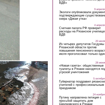
ВДВ»
9 апреля
Экологи опубликовали докумен
подтверждающие существован
озера «Дикая утка»
4 апреля
Счетная палата РФ проверит
расходы на Рязанское училище
ВДВ
20 июля
Из четырех депутатов Госдумы 
Рязанской области против
повышения пенсионного возраст
июля проголосовал только оди
28 июня
«Новая газета»: общественные
туалеты в Рязани находятся по
угрозой уничтожения
5 октября
Губернатор поздравил рязански
учителей с профессиональным
праздником
24 ноября
Путину направлена петиция с
просьбой защитить дом
Циолковского в Рязани