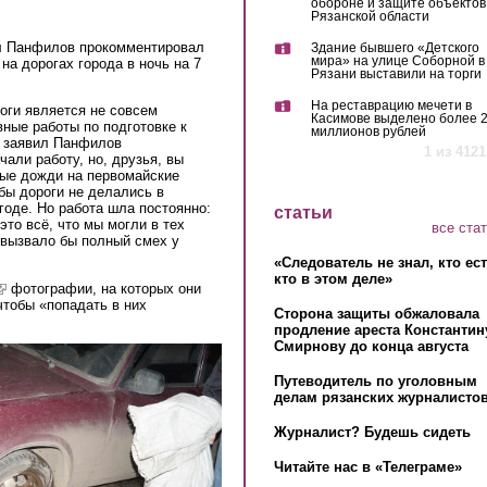
обороне и защите объектов
Рязанской области
л Панфилов прокомментировал
Здание бывшего «Детского
мира» на улице Соборной в
на дорогах города в ночь на 7
Рязани выставили на торги
На реставрацию мечети в
оги является не совсем
Касимове выделено более 
вные работы по подготовке к
миллионов рублей
— заявил Панфилов
1 из 4121
али работу, но, друзья, вы
ные дожди на первомайские
бы дороги не делались в
годе. Но работа шла постоянно:
статьи
то всё, что мы могли в тех
все ста
 вызвало бы полный смех у
«Следователь не знал, кто ес
кто в этом деле»
link is external)
фотографии, на которых они
чтобы «попадать в них
Сторона защиты обжаловала
продление ареста Константин
Смирнову до конца августа
Путеводитель по уголовным
делам рязанских журналистов
Журналист? Будешь сидеть
Читайте нас в «Телеграме»