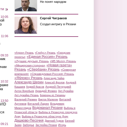
Не понят народом
сти
 10:05
Сергей Чиграков
ной
о
Создал интригу в Рязани
 11:06
й
«Атрон» Рязань
«Глобус» Рязань
«Городские
 09:33
«Единая Россия» Рязань
проекты»
ник
«Лучшие друзья» Рязань
«М5 Молл» Рязань
«Новая газета»
«Мещерская сторона»
ичии
Рязань
«Сбербанк» Рязань
«Северная
компания»
«Справедливая Россия» Рязань
«Яблоко» Рязань
Александр Чайка
 10:32
Александр Шерин
Андрей
Алексей Фролов
краже
Кашаев
Андрей Петруцкий
Андрей Красов
на
Аркадий Фомин
Антон Воробьев
Арт-Лужайка
Арт-лужайка Рязань
Беженцы из Украины
Валерий Рюмин
Виталий
Виктор Малюгин
 13:50
Артемов
Виталий Ларин
Владимир
OVID
Водоканал Рязани
Мимоглядов
Выборы в
тся
Рязанской области
Выборы в Рязанскую городскую
Думу
Выборы в Рязанскую областную Думу
Дашково-Песочня
Дмитрий Гудков
Евгений
 09:21
Заборье
Игорь
Зызин
Застройка Рязани