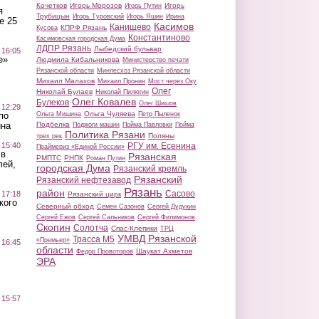
Кочетков
Игорь Морозов
Игорь
Игорь Путин
я
Трубицын
Игорь Туровский
Игорь Яшин
Ирина
е 25
Касимов
Канищево
КПРФ Рязань
Кусова
Константиново
Касимовская городская Дума
ЛДПР Рязань
Лыбедский бульвар
 16:05
е»
Людмила Кибальникова
Министерство печати
Рязанской области
Минлесхоз Рязанской области
Михаил Малахов
Михаил Пронин
Мост через Оку
Олег
Николай Булаев
Николай Пилюгин
Олег Ковалев
Булеков
Олег Шишов
 12:29
Ольга Чуляева
Ольга Мишина
Петр Пыленок
по
Подбелка
ина
Поджоги машин
Пойма Павловки
Пойма
Политика Рязани
Поляны
трех рек
РГУ им. Есенина
 15:40
Праймериз «Единой России»
 в
Рязанская
РМПТС
РНПК
Роман Путин
лей,
городская Дума
Рязанский кремль
Рязанский
Рязанский нефтезавод
Рязань
район
Сасово
 17:18
Рязанский цирк
кого
Северный обход
Семен Сазонов
Сергей Дудукин
Сергей Ежов
Сергей Сальников
Сергей Филимонов
Скопин
Солотча
Спас-Клепики
ТРЦ
УМВД Рязанской
Трасса М5
«Премьер»
 16:45
области
Шаукат Ахметов
Федор Провоторов
ЭРА
 15:57