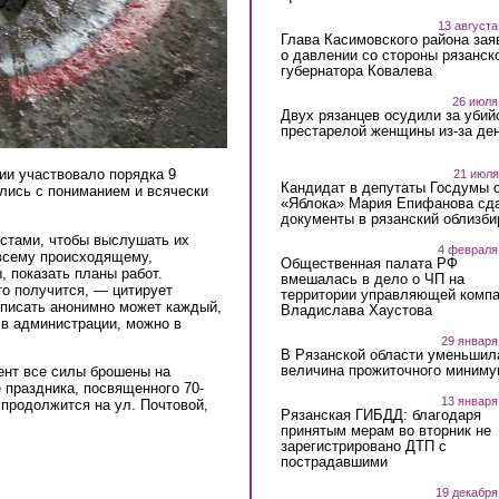
13 августа
Глава Касимовского района зая
о давлении со стороны рязанск
губернатора Ковалева
26 июля
Двух рязанцев осудили за убий
престарелой женщины из-за ден
ии участвовало порядка 9
21 июля
Кандидат в депутаты Госдумы 
лись с пониманием и всячески
«Яблока» Мария Епифанова сд
документы в рязанский облизби
истами, чтобы выслушать их
4 февраля
 всему происходящему,
Общественная палата РФ
, показать планы работ.
вмешалась в дело о ЧП на
то получится, — цитирует
территории управляющей комп
 писать анонимно может каждый,
Владислава Хаустова
 в администрации, можно в
29 января
В Рязанской области уменьшил
величина прожиточного миниму
ент все силы брошены на
 праздника, посвященного 70-
13 января
продолжится на ул. Почтовой,
Рязанская ГИБДД: благодаря
принятым мерам во вторник не
зарегистрировано ДТП с
пострадавшими
19 декабря