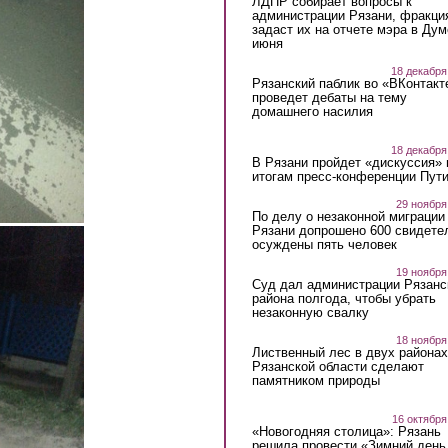
ЛДПР собирает вопросы к
администрации Рязани, фракци
задаст их на отчете мэра в Дум
июня
18 декабря
Рязанский паблик во «ВКонтакт
проведет дебаты на тему
домашнего насилия
18 декабря
В Рязани пройдет «дискуссия» 
итогам пресс-конференции Пут
29 ноября
По делу о незаконной миграции
Рязани допрошено 600 свидете
осуждены пять человек
19 ноября
Суд дал администрации Рязанс
района полгода, чтобы убрать
незаконную свалку
18 ноября
Лиственный лес в двух районах
Рязанской области сделают
памятником природы
16 октября
«Новогодняя столица»: Рязань
решила провести «Зимний день