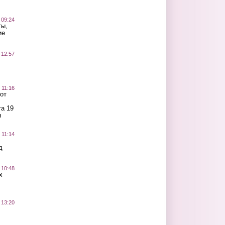
 09:24
ты,
ие
 12:57
 11:16
от
а 19
н
 11:14
д
 10:48
х
 13:20