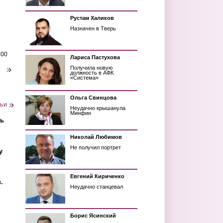
Рустам Халиков
Назначен в Тверь
200
Лариса Пастухова
Получила новую
следующая ›
должность в АФК
«Система»
Ольга Свинцова
тьи
Неудачно крышанула
Минфин
ть
Николай Любимов
Не получил портрет
у
Евгений Кириченко
.
Неудачно станцевал
Борис Ясинский