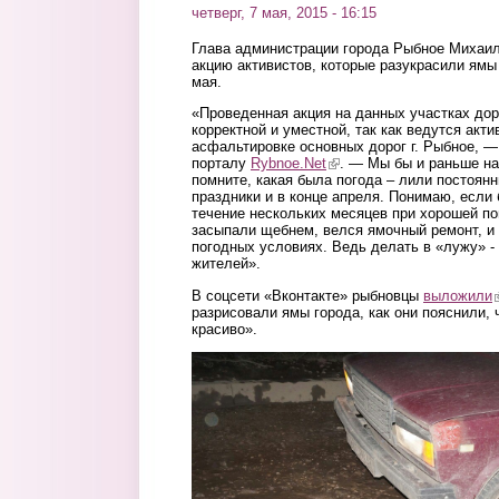
четверг, 7 мая, 2015 - 16:15
Глава администрации города Рыбное Михаи
акцию активистов, которые разукрасили ямы 
мая.
«Проведенная акция на данных участках дор
корректной и уместной, так как ведутся акти
асфальтировке основных дорог г. Рыбное, 
порталу
Rybnoe.Net
(link is external)
. — Мы бы и раньше нач
помните, какая была погода – лили постоян
праздники и в конце апреля. Понимаю, если 
течение нескольких месяцев при хорошей по
засыпали щебнем, велся ямочный ремонт, и э
погодных условиях. Ведь делать в «лужу» -
жителей».
В соцсети «Вконтакте» рыбновцы
выложили
(
разрисовали ямы города, как они пояснили, 
красиво».
2.jpg