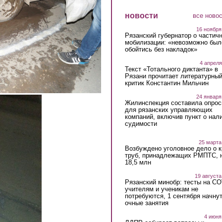
новости
все ново
16 ноября
Рязанский губернатор о частич
мобилизации: «невозможно был
обойтись без накладок»
4 апреля
Текст «Тотального диктанта» в
Рязани прочитает литературны
критик Константин Мильчин
24 января
Жилинспекция составила опрос
для рязанских управляющих
компаний, включив пункт о нал
судимости
25 марта
Возбуждено уголовное дело о 
труб, принадлежащих РМПТС, 
18,5 млн
19 августа
Рязанский минобр: тесты на C
учителям и ученикам не
потребуются, 1 сентября начну
очные занятия
4 июня