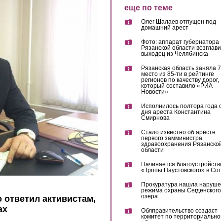
еще по теме
Олег Шалаев отпущен под
домашний арест
Фото: аппарат губернатора
Рязанской области возглав
выходец из Челябинска
Рязанская область заняла 7
место из 85-ти в рейтинге
регионов по качеству дорог,
который составило «РИА
Новости»
Исполнилось полтора года 
дня ареста Константина
Смирнова
Стало известно об аресте
первого замминистра
здравоохранения Рязанско
области
Начинается благоустройств
«Тропы Паустовского» в Со
Прокуратура нашла наруш
режима охраны Сегденского
озера
 ответил активистам,
ах
Облправительство создаст
комитет по территориально