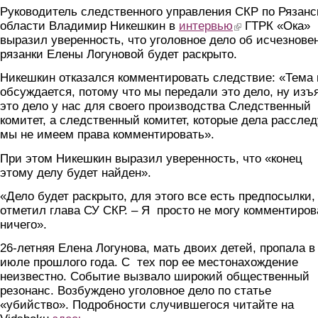
Руководитель следственного управления СКР по Рязанс
области Владимир Никешкин в
интервью
(link is external)
ГТРК «Ока»
выразил уверенность, что уголовное дело об исчезнове
рязанки Елены Логуновой будет раскрыто.
Никешкин отказался комментировать следствие: «Тема 
обсуждается, потому что мы передали это дело, ну изъ
это дело у нас для своего производства Следственный
комитет, а следственный комитет, которые дела расслед
мы не имеем права комментировать».
При этом Никешкин выразил уверенность, что «конец
этому делу будет найден».
«Дело будет раскрыто, для этого все есть предпосылки,
отметил глава СУ СКР. – Я просто не могу комментиров
ничего».
26-летняя Елена Логунова, мать двоих детей, пропала в
июле прошлого года. С тех пор ее местонахождение
неизвестно. Событие вызвало широкий общественный
резонанс. Возбуждено уголовное дело по статье
«убийство». Подробности случившегося читайте на