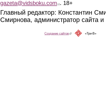
gazeta@vidsboku.com
(link sends e-mail)
. 18+
Главный редактор: Константин См
Смирнова, администратор сайта и 
Создание сайтов
(link is external)
«Три-В»