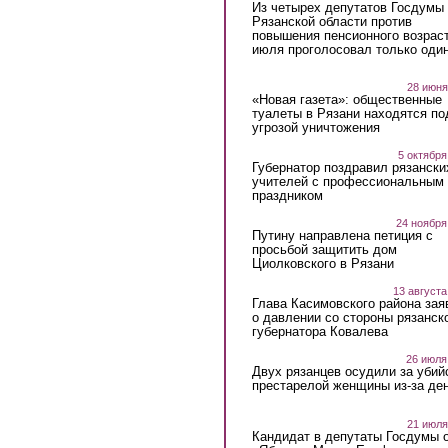
Из четырех депутатов Госдумы 
Рязанской области против
повышения пенсионного возраст
июля проголосовал только оди
28 июня
«Новая газета»: общественные
туалеты в Рязани находятся по
угрозой уничтожения
5 октября
Губернатор поздравил рязански
учителей с профессиональным
праздником
24 ноября
Путину направлена петиция с
просьбой защитить дом
Циолковского в Рязани
13 августа
Глава Касимовского района зая
о давлении со стороны рязанск
губернатора Ковалева
26 июля
Двух рязанцев осудили за убий
престарелой женщины из-за ден
21 июля
Кандидат в депутаты Госдумы 