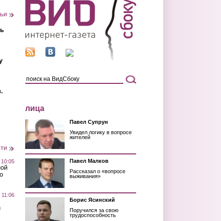
тьи
ть
у
.
лица
Павел Супрун
Увидел логику в вопросе
жителей
сти
Павел Малков
 10:05
ной
Рассказал о «вопросе
о
выживания»
 11:06
Борис Ясинский
й
Поручился за свою
трудоспособность