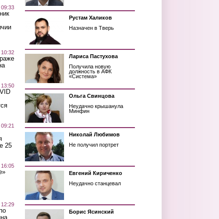
 09:33
ник
Рустам Халиков
ичии
Назначен в Тверь
 10:32
Лариса Пастухова
краже
на
Получила новую
должность в АФК
«Система»
 13:50
OVID
Ольга Свинцова
тся
Неудачно крышанула
Минфин
 09:21
Николай Любимов
я
е 25
Не получил портрет
 16:05
е»
Евгений Кириченко
Неудачно станцевал
 12:29
по
Борис Ясинский
ина