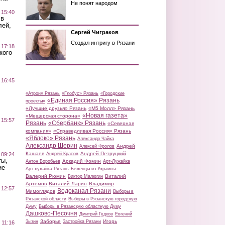
Не понят народом
 15:40
 в
лей,
Сергей Чиграков
Создал интригу в Рязани
 17:18
кого
 16:45
«Атрон» Рязань
«Глобус» Рязань
«Городские
«Единая Россия» Рязань
проекты»
«Лучшие друзья» Рязань
«М5 Молл» Рязань
«Новая газета»
«Мещерская сторона»
 15:57
Рязань
«Сбербанк» Рязань
«Северная
компания»
«Справедливая Россия» Рязань
«Яблоко» Рязань
Александр Чайка
Александр Шерин
Андрей
Алексей Фролов
Кашаев
Андрей Петруцкий
 09:24
Андрей Красов
ты,
Аркадий Фомин
Антон Воробьев
Арт-Лужайка
ие
Арт-лужайка Рязань
Беженцы из Украины
Валерий Рюмин
Виталий
Виктор Малюгин
Артемов
Виталий Ларин
Владимир
 12:57
Водоканал Рязани
Мимоглядов
Выборы в
Рязанской области
Выборы в Рязанскую городскую
Думу
Выборы в Рязанскую областную Думу
Дашково-Песочня
Дмитрий Гудков
Евгений
Заборье
Игорь
Зызин
Застройка Рязани
 11:16