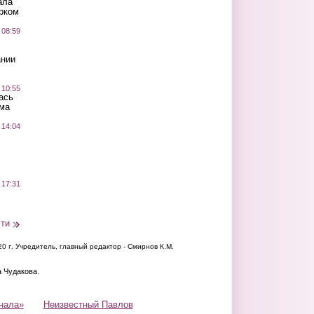
ала
рком
 08:59
ании
 10:55
ась
ма
 14:04
 17:31
сти
20 г.
Учредитель, главный редактор - Смирнов К.М.
а Чудакова.
нала»
Неизвестный Павлов