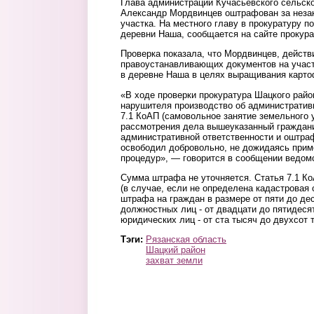
Глава администрации Кучасьевского сельско
Александр Мордвинцев оштрафован за незак
участка. На местного главу в прокуратуру 
деревни Наша, сообщается на сайте прокура
Проверка показала, что Мордвинцев, действ
правоустанавливающих документов на участ
в деревне Наша в целях выращивания карт
«В ходе проверки прокуратура Шацкого райо
нарушителя производство об административ
7.1 КоАП (самовольное занятие земельного у
рассмотрения дела вышеуказанный граждани
административной ответственности и оштра
освободил добровольно, не дожидаясь при
процедур», — говорится в сообщении ведом
Сумма штрафа не уточняется. Статья 7.1 К
(в случае, если не определена кадастровая 
штрафа на граждан в размере от пяти до дес
должностных лиц - от двадцати до пятидесят
юридических лиц - от ста тысяч до двухсот 
Тэги:
Рязанская область
Шацкий район
захват земли