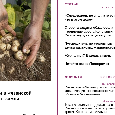
статьи
все ста
«Следователь не знал, кто ес
кто в этом деле»
Сторона защиты обжаловала
продление ареста Константин
Смирнову до конца августа
Путеводитель по уголовным
делам рязанских журналистов
Журналист? Будешь сидеть
Читайте нас в «Телеграме»
новости
все ново
16 ноября
Рязанский губернатор о частич
мобилизации: «невозможно был
и в Рязанской
обойтись без накладок»
ат земли
4 апреля
Текст «Тотального диктанта» в
Рязани прочитает литературны
критик Константин Мильчин