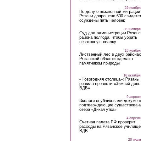
29 ноября
По делу о незаконной миграции
Рязани допрошено 600 свидете
осуждены пять человек
19 ноября
Суд дал администрации Рязанс
района полгода, чтобы убрать
незаконную свалку
18 ноября
Лиственный лес в двух районах
Рязанской области сделают
памятником природы
16 октября
«Новогодняя столица»: Рязань
решила провести «Зимний день
ВДВ»
9 апреля
Экологи опубликовали докумен
подтверждающие существован
озера «Дикая утка»
4 апреля
Счетная палата РФ проверит
расходы на Рязанское училище
ВДВ
20 июля