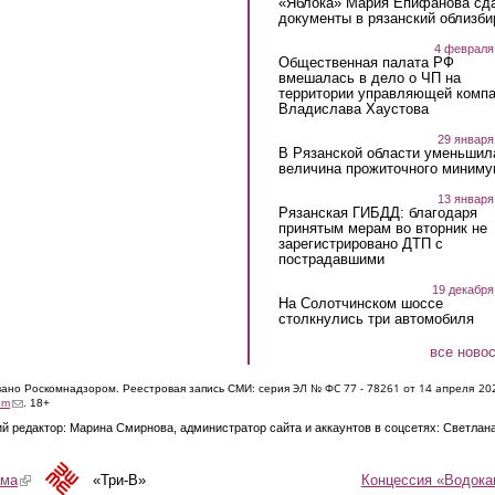
«Яблока» Мария Епифанова сд
документы в рязанский облизби
4 февраля
Общественная палата РФ
вмешалась в дело о ЧП на
территории управляющей комп
Владислава Хаустова
29 января
В Рязанской области уменьшил
величина прожиточного миниму
13 января
Рязанская ГИБДД: благодаря
принятым мерам во вторник не
зарегистрировано ДТП с
пострадавшими
19 декабря
На Солотчинском шоссе
столкнулись три автомобиля
все ново
ЭЛ № ФС 77 - 7826
1 от 14 апреля 20
овано Роскомнадзором. Реестровая запись СМИ: серия
(link sends e-mail)
om
. 18+
й редактор: Марина Смирнова, администратор сайта и аккаунтов в соцсетях: Светлан
Концессия «Водока
ама
(link is external)
«Три-В»