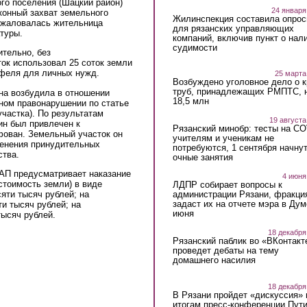
го поселения (Шацкий район)
24 января
онный захват земельного
Жилинспекция составила опрос
пожаловалась жительница
для рязанских управляющих
туры.
компаний, включив пункт о нал
судимости
ительно, без
ок использовал 25 соток земли
офеля для личных нужд.
25 марта
Возбуждено уголовное дело о 
труб, принадлежащих РМПТС, 
на возбудила в отношении
18,5 млн
ном правонарушении по статье
частка). По результатам
19 августа
н был привлечен к
Рязанский минобр: тесты на C
фован. Земельный участок он
учителям и ученикам не
менения принудительных
потребуются, 1 сентября начну
ства.
очные занятия
оАП предусматривает наказание
4 июня
стоимость земли) в виде
ЛДПР собирает вопросы к
яти тысяч рублей; на
администрации Рязани, фракци
задаст их на отчете мэра в Дум
и тысяч рублей; на
июня
тысяч рублей.
18 декабря
Рязанский паблик во «ВКонтакт
проведет дебаты на тему
домашнего насилия
18 декабря
В Рязани пройдет «дискуссия» 
итогам пресс-конференции Пут