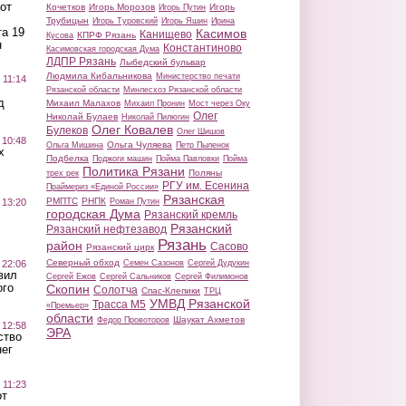
от
Кочетков
Игорь Морозов
Игорь
Игорь Путин
Трубицын
Игорь Туровский
Игорь Яшин
Ирина
а 19
Касимов
Канищево
КПРФ Рязань
Кусова
н
Константиново
Касимовская городская Дума
ЛДПР Рязань
Лыбедский бульвар
Людмила Кибальникова
Министерство печати
 11:14
Рязанской области
Минлесхоз Рязанской области
д
Михаил Малахов
Михаил Пронин
Мост через Оку
Олег
Николай Булаев
Николай Пилюгин
Олег Ковалев
Булеков
Олег Шишов
 10:48
Ольга Чуляева
Ольга Мишина
Петр Пыленок
х
Подбелка
Поджоги машин
Пойма Павловки
Пойма
Политика Рязани
Поляны
трех рек
РГУ им. Есенина
Праймериз «Единой России»
Рязанская
РМПТС
РНПК
Роман Путин
 13:20
городская Дума
Рязанский кремль
Рязанский
Рязанский нефтезавод
Рязань
район
Сасово
Рязанский цирк
Северный обход
Семен Сазонов
Сергей Дудукин
 22:06
вил
Сергей Ежов
Сергей Сальников
Сергей Филимонов
ого
Скопин
Солотча
Спас-Клепики
ТРЦ
УМВД Рязанской
Трасса М5
«Премьер»
области
Шаукат Ахметов
Федор Провоторов
 12:58
ЭРА
ство
ег
 11:23
от