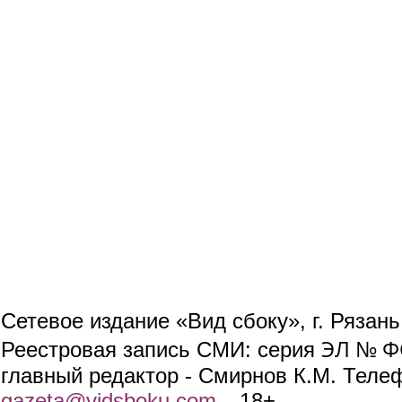
Сетевое издание «Вид сбоку», г. Рязан
ЭЛ № ФС
Реестровая запись СМИ: серия
главный редактор - Смирнов К.М. Телефо
gazeta@vidsboku.com
(link sends e-mail)
. 18+