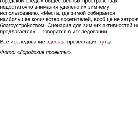
городской среды» общественных пространствах
недостаточно внимания уделено их зимнему
использованию. «Места, где зимой собирается
наибольшее количество посетителей, вообще не затрон
благоустройством. Сценария для зимних активностей н
предлагается», – говорится в исследовании.
Все исследование
здесь
(link is external)
, презентация
тут
(link is external)
.
Фото: «Городские проекты».