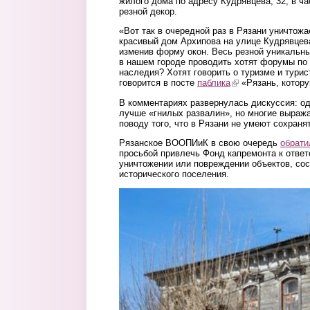
жилого дома по адресу Кудрявцева, 32, в ча
резной декор.
«Вот так в очередной раз в Рязани уничтожа
красивый дом Архипова на улице Кудрявцев
изменив форму окон. Весь резной уникальны
в нашем городе проводить хотят форумы по
наследия? Хотят говорить о туризме и тури
говорится в посте
паблика
(link is external)
«Рязань, котору
В комментариях развернулась дискуссия: од
лучше «гнилых развалин», но многие выраж
поводу того, что в Рязани не умеют сохраня
Рязанское ВООПИиК в свою очередь
обрати
просьбой привлечь Фонд капремонта к ответ
уничтожении или повреждении объектов, с
исторического поселения.
kudryavceva.jpg