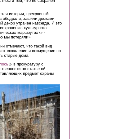
стности тем, что не сохранен
ется история, прекрасный
а ободрали, зашили досками
й декор утрачен навсегда. И это
 сохранению культурного
стических маршрутах?» -
ю мы потеряли».
ни отмечают, что такой вид
ают сожаление и возмущение по
ть старые дома.
лось
(link is external)
в прокуратуру с
ственности по статье об
оставляющих предмет охраны