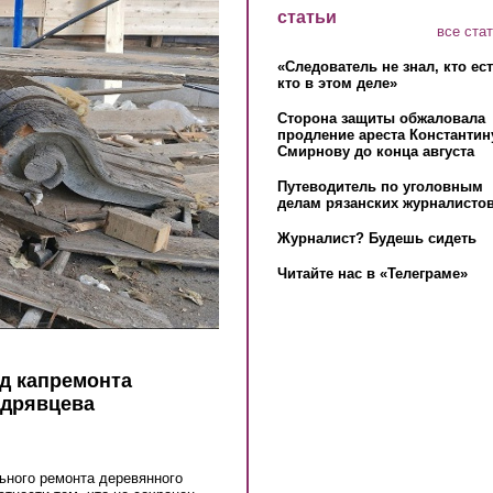
статьи
все ста
«Следователь не знал, кто ес
кто в этом деле»
Сторона защиты обжаловала
продление ареста Константин
Смирнову до конца августа
Путеводитель по уголовным
делам рязанских журналистов
Журналист? Будешь сидеть
Читайте нас в «Телеграме»
д капремонта
удрявцева
ьного ремонта деревянного