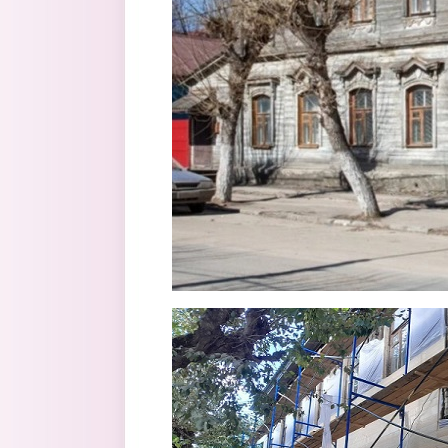
kudryavceva2.jpg