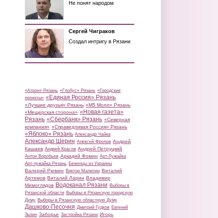
Не понят народом
Сергей Чиграков
Создал интригу в Рязани
«Атрон» Рязань
«Глобус» Рязань
«Городские
«Единая Россия» Рязань
проекты»
«Лучшие друзья» Рязань
«М5 Молл» Рязань
«Новая газета»
«Мещерская сторона»
Рязань
«Сбербанк» Рязань
«Северная
компания»
«Справедливая Россия» Рязань
«Яблоко» Рязань
Александр Чайка
Александр Шерин
Андрей
Алексей Фролов
Кашаев
Андрей Петруцкий
Андрей Красов
Аркадий Фомин
Антон Воробьев
Арт-Лужайка
Арт-лужайка Рязань
Беженцы из Украины
Валерий Рюмин
Виталий
Виктор Малюгин
Артемов
Виталий Ларин
Владимир
Водоканал Рязани
Мимоглядов
Выборы в
Рязанской области
Выборы в Рязанскую городскую
Думу
Выборы в Рязанскую областную Думу
Дашково-Песочня
Дмитрий Гудков
Евгений
Заборье
Игорь
Зызин
Застройка Рязани