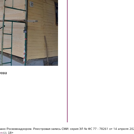
чева
ЭЛ № ФС 77 - 7826
1 от 14 апреля 20
овано Роскомнадзором. Реестровая запись СМИ: серия
(link sends e-mail)
om
. 18+