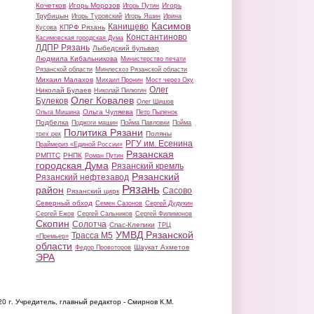
Кочетков
Игорь Морозов
Игорь
Игорь Путин
Трубицын
Игорь Туровский
Игорь Яшин
Ирина
Касимов
Канищево
КПРФ Рязань
Кусова
Константиново
Касимовская городская Дума
ЛДПР Рязань
Лыбедский бульвар
Людмила Кибальникова
Министерство печати
Рязанской области
Минлесхоз Рязанской области
Михаил Малахов
Михаил Пронин
Мост через Оку
Олег
Николай Булаев
Николай Пилюгин
Олег Ковалев
Булеков
Олег Шишов
Ольга Чуляева
Ольга Мишина
Петр Пыленок
Подбелка
Поджоги машин
Пойма Павловки
Пойма
Политика Рязани
Поляны
трех рек
РГУ им. Есенина
Праймериз «Единой России»
Рязанская
РМПТС
РНПК
Роман Путин
городская Дума
Рязанский кремль
Рязанский
Рязанский нефтезавод
Рязань
район
Сасово
Рязанский цирк
Северный обход
Семен Сазонов
Сергей Дудукин
Сергей Ежов
Сергей Сальников
Сергей Филимонов
Скопин
Солотча
Спас-Клепики
ТРЦ
УМВД Рязанской
Трасса М5
«Премьер»
области
Шаукат Ахметов
Федор Провоторов
ЭРА
20 г.
Учредитель, главный редактор - Смирнов К.М.