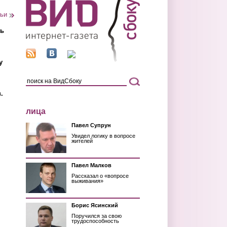
тьи
ть
у
.
лица
Павел Супрун
Увидел логику в вопросе
жителей
Павел Малков
Рассказал о «вопросе
выживания»
Борис Ясинский
Поручился за свою
трудоспособность