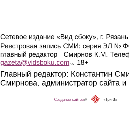
Сетевое издание «Вид сбоку», г. Рязан
ЭЛ № ФС
Реестровая запись СМИ: серия
главный редактор - Смирнов К.М. Телефо
gazeta@vidsboku.com
(link sends e-mail)
. 18+
Главный редактор: Константин См
Смирнова, администратор сайта и 
Создание сайтов
(link is external)
«Три-В»