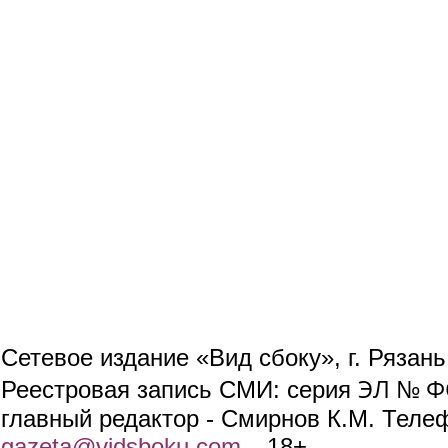
Сетевое издание «Вид сбоку», г. Рязан
ЭЛ № ФС
Реестровая запись СМИ: серия
главный редактор - Смирнов К.М. Телефо
gazeta@vidsboku.com
(link sends e-mail)
. 18+