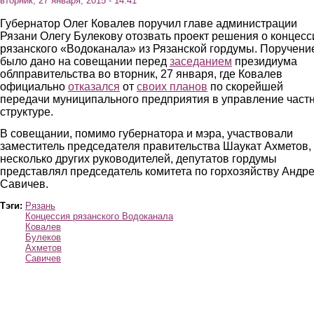
вторник, 27 января, 2015 - 14:41
Губернатор Олег Ковалев поручил главе администрации
Рязани Олегу Булекову отозвать проект решения о концесс
рязанского «Водоканала» из Рязанской гордумы. Поручени
было дано на совещании перед
заседанием
президиума
облправительства во вторник, 27 января, где Ковалев
официально
отказался
от
своих планов
по скорейшей
передачи муниципального предприятия в управление част
структуре.
В совещании, помимо губернатора и мэра, участвовали
заместитель председателя правительства Шаукат Ахметов,
несколько других руководителей, депутатов гордумы
представлял председатель комитета по горхозяйству Андр
Савичев.
Тэги:
Рязань
Концессия рязанского Водоканала
Ковалев
Булеков
Ахметов
Савичев