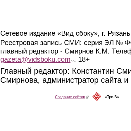
Сетевое издание «Вид сбоку», г. Рязан
ЭЛ № ФС
Реестровая запись СМИ: серия
главный редактор - Смирнов К.М. Телефо
gazeta@vidsboku.com
(link sends e-mail)
. 18+
Главный редактор: Константин См
Смирнова, администратор сайта и 
Создание сайтов
(link is external)
«Три-В»