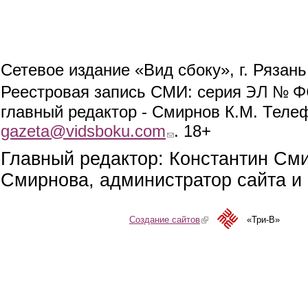
Сетевое издание «Вид сбоку», г. Рязан
ЭЛ № ФС
Реестровая запись СМИ: серия
главный редактор - Смирнов К.М. Телефо
gazeta@vidsboku.com
(link sends e-mail)
. 18+
Главный редактор: Константин См
Смирнова, администратор сайта и 
Создание сайтов
(link is external)
«Три-В»