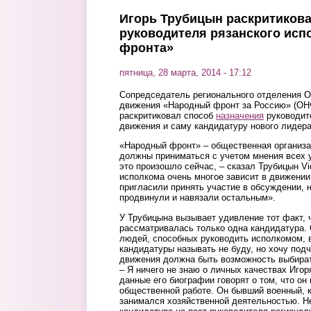
Игорь Трубицын раскритикова
руководителя рязанского исп
фронта»
пятница, 28 марта, 2014 - 17:12
Сопредседатель регионального отделения 
движения «Народный фронт за Россию» (ОН
раскритиковал способ
назначения
руководит
движения и саму кандидатуру нового лидера
«Народный фронт» – общественная организац
должны приниматься с учетом мнения всех уч
это произошло сейчас, – сказал Трубицын Vi
исполкома очень многое зависит в движении
пригласили принять участие в обсуждении, 
продвинули и навязали остальным».
У Трубицына вызывает удивление тот факт, 
рассматривалась только одна кандидатура. 
людей, способных руководить исполкомом, 
кандидатуры называть не буду, но хочу подч
движения должна быть возможность выбират
– Я ничего не знаю о личных качествах Игор
данные его биографии говорят о том, что он
общественной работе. Он бывший военный, 
занимался хозяйственной деятельностью. Не