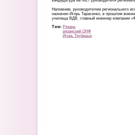
кандидатура на пост руководителя регионал
Напомним, руководителем регионального ис
назначен Игорь Тарасенко, в прошлом военн
училища ВДВ, главный инженер компании «
Тэги:
Рязань
рязанский ОНФ
Игорь Трубицын