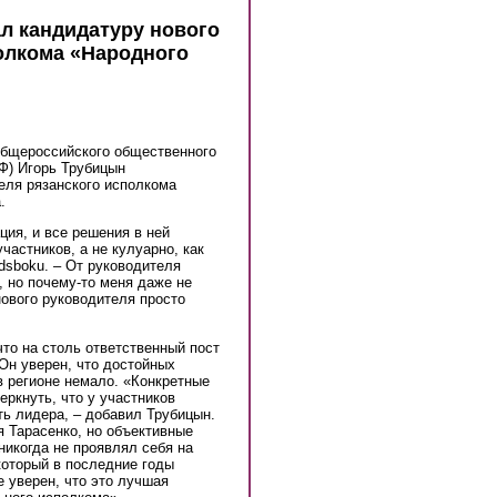
л кандидатуру нового
олкома «Народного
Общероссийского общественного
Ф) Игорь Трубицын
еля рязанского исполкома
.
ия, и все решения в ней
астников, а не кулуарно, как
dsboku. – От руководителя
, но почему-то меня даже не
нового руководителя просто
что на столь ответственный пост
Он уверен, что достойных
в регионе немало. «Конкретные
еркнуть, что у участников
ь лидера, – добавил Трубицын.
я Тарасенко, но объективные
 никогда не проявлял себя на
который в последние годы
 уверен, что это лучшая