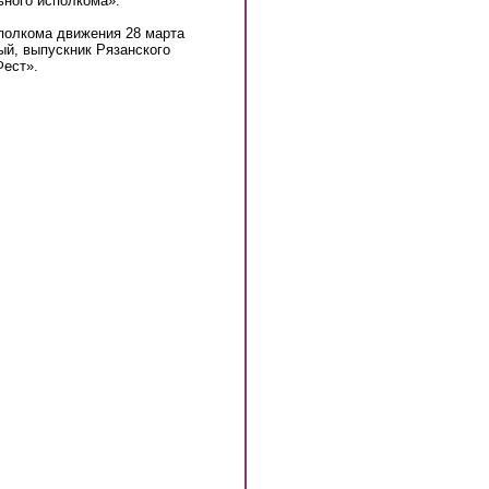
ьного исполкома».
полкома движения 28 марта
ый, выпускник Рязанского
Фест».