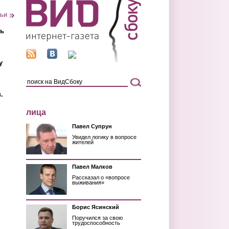
тьи
ть
у
.
лица
Павел Супрун
Увидел логику в вопросе
жителей
Павел Малков
Рассказал о «вопросе
выживания»
Борис Ясинский
Поручился за свою
трудоспособность