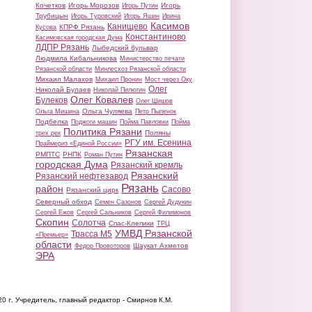
Кочетков
Игорь Морозов
Игорь
Игорь Путин
Трубицын
Игорь Туровский
Игорь Яшин
Ирина
Касимов
Канищево
КПРФ Рязань
Кусова
Константиново
Касимовская городская Дума
ЛДПР Рязань
Лыбедский бульвар
Людмила Кибальникова
Министерство печати
Рязанской области
Минлесхоз Рязанской области
Михаил Малахов
Михаил Пронин
Мост через Оку
Олег
Николай Булаев
Николай Пилюгин
Олег Ковалев
Булеков
Олег Шишов
Ольга Чуляева
Ольга Мишина
Петр Пыленок
Подбелка
Поджоги машин
Пойма Павловки
Пойма
Политика Рязани
Поляны
трех рек
РГУ им. Есенина
Праймериз «Единой России»
Рязанская
РМПТС
РНПК
Роман Путин
городская Дума
Рязанский кремль
Рязанский
Рязанский нефтезавод
Рязань
район
Сасово
Рязанский цирк
Северный обход
Семен Сазонов
Сергей Дудукин
Сергей Ежов
Сергей Сальников
Сергей Филимонов
Скопин
Солотча
Спас-Клепики
ТРЦ
УМВД Рязанской
Трасса М5
«Премьер»
области
Шаукат Ахметов
Федор Провоторов
ЭРА
20 г.
Учредитель, главный редактор - Смирнов К.М.