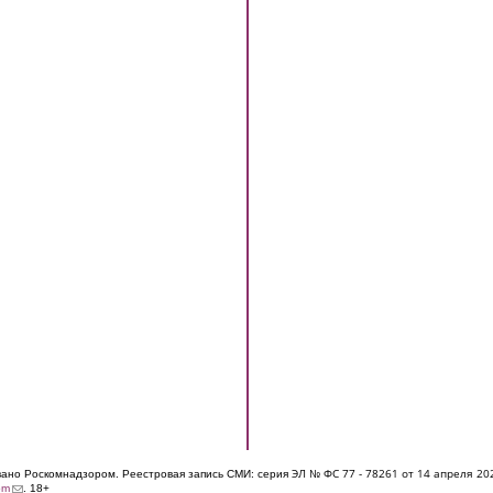
ЭЛ № ФС 77 - 7826
1 от 14 апреля 20
овано Роскомнадзором. Реестровая запись СМИ: серия
(link sends e-mail)
om
. 18+