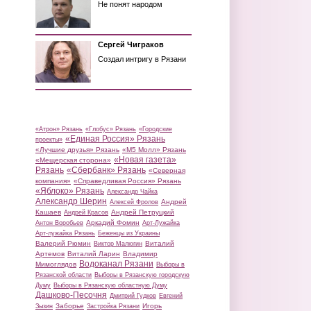
Не понят народом
Сергей Чиграков
Создал интригу в Рязани
«Атрон» Рязань
«Глобус» Рязань
«Городские
«Единая Россия» Рязань
проекты»
«Лучшие друзья» Рязань
«М5 Молл» Рязань
«Новая газета»
«Мещерская сторона»
Рязань
«Сбербанк» Рязань
«Северная
компания»
«Справедливая Россия» Рязань
«Яблоко» Рязань
Александр Чайка
Александр Шерин
Андрей
Алексей Фролов
Кашаев
Андрей Петруцкий
Андрей Красов
Аркадий Фомин
Антон Воробьев
Арт-Лужайка
Арт-лужайка Рязань
Беженцы из Украины
Валерий Рюмин
Виталий
Виктор Малюгин
Артемов
Виталий Ларин
Владимир
Водоканал Рязани
Мимоглядов
Выборы в
Рязанской области
Выборы в Рязанскую городскую
Думу
Выборы в Рязанскую областную Думу
Дашково-Песочня
Дмитрий Гудков
Евгений
Заборье
Игорь
Зызин
Застройка Рязани