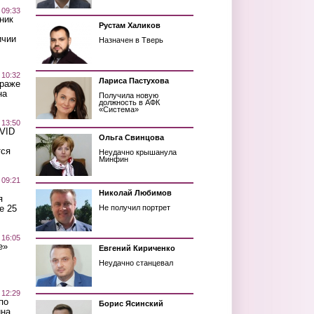
 09:33
ник
Рустам Халиков
ичии
Назначен в Тверь
 10:32
Лариса Пастухова
краже
на
Получила новую
должность в АФК
«Система»
 13:50
OVID
Ольга Свинцова
тся
Неудачно крышанула
Минфин
 09:21
Николай Любимов
я
е 25
Не получил портрет
 16:05
е»
Евгений Кириченко
Неудачно станцевал
 12:29
по
Борис Ясинский
ина