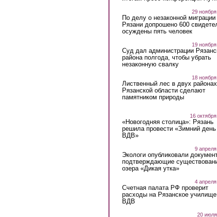
29 ноября
По делу о незаконной миграции
Рязани допрошено 600 свидете
осуждены пять человек
19 ноября
Суд дал администрации Рязанс
района полгода, чтобы убрать
незаконную свалку
18 ноября
Лиственный лес в двух районах
Рязанской области сделают
памятником природы
16 октября
«Новогодняя столица»: Рязань
решила провести «Зимний день
ВДВ»
9 апреля
Экологи опубликовали докумен
подтверждающие существован
озера «Дикая утка»
4 апреля
Счетная палата РФ проверит
расходы на Рязанское училище
ВДВ
20 июля