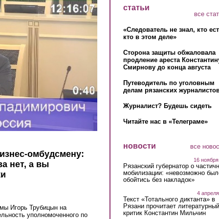
статьи
все ста
«Следователь не знал, кто ес
кто в этом деле»
Сторона защиты обжаловала
продление ареста Константин
Смирнову до конца августа
Путеводитель по уголовным
делам рязанских журналистов
Журналист? Будешь сидеть
Читайте нас в «Телеграме»
новости
все ново
изнес-омбудсмену:
16 ноября
а нет, а вы
Рязанский губернатор о частич
мобилизации: «невозможно был
ки
обойтись без накладок»
4 апреля
Текст «Тотального диктанта» в
Рязани прочитает литературны
умы Игорь Трубицын на
критик Константин Мильчин
ельность уполномоченного по