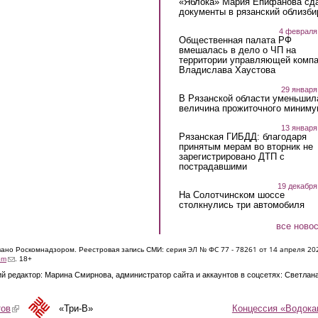
«Яблока» Мария Епифанова сд
документы в рязанский облизби
4 февраля
Общественная палата РФ
вмешалась в дело о ЧП на
территории управляющей комп
Владислава Хаустова
29 января
В Рязанской области уменьшил
величина прожиточного миниму
13 января
Рязанская ГИБДД: благодаря
принятым мерам во вторник не
зарегистрировано ДТП с
пострадавшими
19 декабря
На Солотчинском шоссе
столкнулись три автомобиля
все ново
ЭЛ № ФС 77 - 7826
1 от 14 апреля 20
овано Роскомнадзором. Реестровая запись СМИ: серия
(link sends e-mail)
om
. 18+
й редактор: Марина Смирнова, администратор сайта и аккаунтов в соцсетях: Светлан
Концессия «Водока
тов
(link is external)
«Три-В»