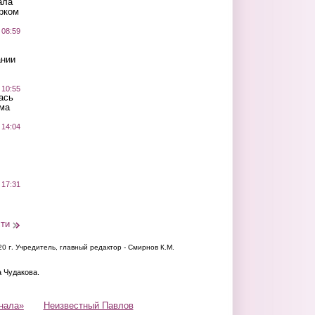
ала
рком
 08:59
ании
 10:55
ась
ма
 14:04
 17:31
сти
20 г.
Учредитель, главный редактор - Смирнов К.М.
а Чудакова.
нала»
Неизвестный Павлов