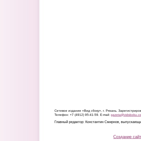
Сетевое издание «Вид сбоку», г. Рязань. Зарегистрир
Телефон: +7 (4912) 95-41-59. E-mail:
gazeta@vidsboku.c
Главный редактор: Константин Смирнов, выпускающи
Создание сай