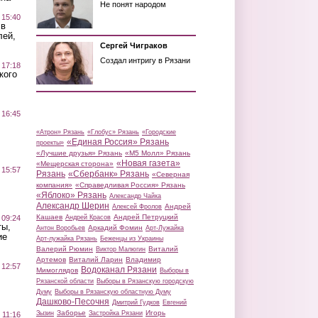
Не понят народом
 15:40
 в
лей,
Сергей Чиграков
Создал интригу в Рязани
 17:18
кого
 16:45
«Атрон» Рязань
«Глобус» Рязань
«Городские
«Единая Россия» Рязань
проекты»
«Лучшие друзья» Рязань
«М5 Молл» Рязань
«Новая газета»
«Мещерская сторона»
 15:57
Рязань
«Сбербанк» Рязань
«Северная
компания»
«Справедливая Россия» Рязань
«Яблоко» Рязань
Александр Чайка
Александр Шерин
Андрей
Алексей Фролов
Кашаев
Андрей Петруцкий
 09:24
Андрей Красов
ты,
Аркадий Фомин
Антон Воробьев
Арт-Лужайка
ие
Арт-лужайка Рязань
Беженцы из Украины
Валерий Рюмин
Виталий
Виктор Малюгин
Артемов
Виталий Ларин
Владимир
 12:57
Водоканал Рязани
Мимоглядов
Выборы в
Рязанской области
Выборы в Рязанскую городскую
Думу
Выборы в Рязанскую областную Думу
Дашково-Песочня
Дмитрий Гудков
Евгений
Заборье
Игорь
Зызин
Застройка Рязани
 11:16