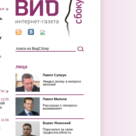
тьи
ть
у
.
лица
Павел Супрун
Увидел логику в вопросе
жителей
сти
Павел Малков
 10:05
ной
Рассказал о «вопросе
о
выживания»
 11:06
Борис Ясинский
й
Поручился за свою
трудоспособность