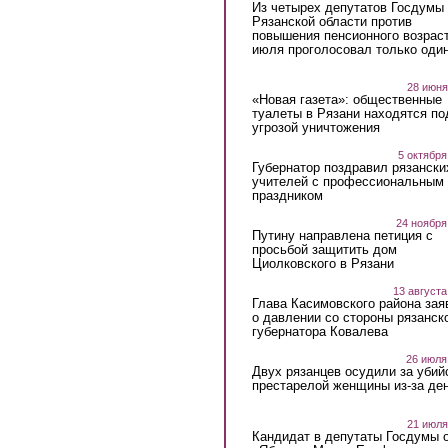
Из четырех депутатов Госдумы 
Рязанской области против
повышения пенсионного возраст
июля проголосовал только оди
28 июня
«Новая газета»: общественные
туалеты в Рязани находятся по
угрозой уничтожения
5 октября
Губернатор поздравил рязански
учителей с профессиональным
праздником
24 ноября
Путину направлена петиция с
просьбой защитить дом
Циолковского в Рязани
13 августа
Глава Касимовского района зая
о давлении со стороны рязанск
губернатора Ковалева
26 июля
Двух рязанцев осудили за убий
престарелой женщины из-за ден
21 июля
Кандидат в депутаты Госдумы 