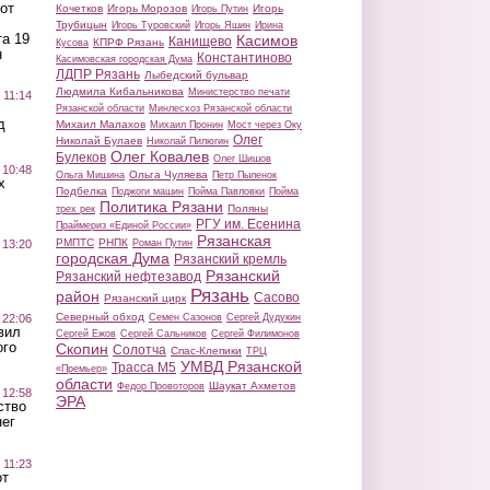
от
Кочетков
Игорь Морозов
Игорь
Игорь Путин
Трубицын
Игорь Туровский
Игорь Яшин
Ирина
а 19
Касимов
Канищево
КПРФ Рязань
Кусова
н
Константиново
Касимовская городская Дума
ЛДПР Рязань
Лыбедский бульвар
Людмила Кибальникова
Министерство печати
 11:14
Рязанской области
Минлесхоз Рязанской области
д
Михаил Малахов
Михаил Пронин
Мост через Оку
Олег
Николай Булаев
Николай Пилюгин
Олег Ковалев
Булеков
Олег Шишов
 10:48
Ольга Чуляева
Ольга Мишина
Петр Пыленок
х
Подбелка
Поджоги машин
Пойма Павловки
Пойма
Политика Рязани
Поляны
трех рек
РГУ им. Есенина
Праймериз «Единой России»
Рязанская
РМПТС
РНПК
Роман Путин
 13:20
городская Дума
Рязанский кремль
Рязанский
Рязанский нефтезавод
Рязань
район
Сасово
Рязанский цирк
Северный обход
Семен Сазонов
Сергей Дудукин
 22:06
вил
Сергей Ежов
Сергей Сальников
Сергей Филимонов
ого
Скопин
Солотча
Спас-Клепики
ТРЦ
УМВД Рязанской
Трасса М5
«Премьер»
области
Шаукат Ахметов
Федор Провоторов
 12:58
ЭРА
ство
ег
 11:23
от