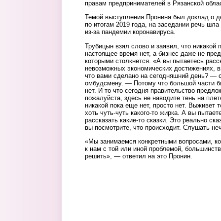
правам предпринимателей в Рязанской обла
Темой выступления Пронина был доклад о д
по итогам 2019 года, на заседании речь шл
из-за пандемии коронавируса.
Трубицын взял слово и заявил, что никакой
настоящее время нет, а бизнес даже не пред
которыми столкнется. «А вы пытаетесь расск
невозможных экономических достижениях, в
что вами сделано на сегодняшний день? — с
омбудсмену. — Потому что большой части б
нет. И то что сегодня правительство предло
пожалуйста, здесь не наводите тень на плет
никакой пока еще нет, просто нет. Выживет т
хоть чуть-чуть какого-то жирка. А вы пытае
рассказать какие-то сказки. Это реально ска
вы посмотрите, что происходит. Слушать неч
«Мы занимаемся конкретными вопросами, ко
к нам с той или иной проблемой, большинст
решить», — ответил на это Пронин.