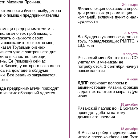
сти Михаила Пронина.
24 января
Жилинспекция составила опрос
еятельности бизнес-омбудсмена
для рязанских управляющих
а и о помощи предпринимателям
компаний, включив пункт о нал
судимости
 помощи предпринимателям в
полагал о тех проблемах, с
25 марта
Возбуждено уголовное дело о 
азать о каких-то своих
труб, принадлежащих РМПТС, 
ы расскажите конкретно мне,
18,5 млн
казал Трубицын бизнес-
изнеса уже с завтрашнего дня
19 августа
жило в качестве помощи,
Рязанский минобр: тесты на C
ень. Ее (помощи) сейчас
учителям и ученикам не
от бизнес, у которого накоплено
потребуются, 1 сентября начну
тесь на докладе в облдуме
очные занятия
зки. Все реально закрывается,
его».
4 июня
ЛДПР собирает вопросы к
администрации Рязани, фракци
гда предприниматели приходят
задаст их на отчете мэра в Дум
во из этих обращений удается
июня
18 декабря
Рязанский паблик во «ВКонтакт
проведет дебаты на тему
домашнего насилия
18 декабря
В Рязани пройдет «дискуссия» 
итогам пресс-конференции Пут