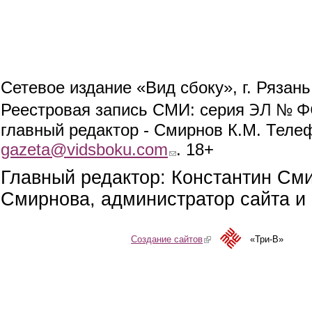
Сетевое издание «Вид сбоку», г. Рязан
ЭЛ № ФС
Реестровая запись СМИ: серия
главный редактор - Смирнов К.М. Телефо
gazeta@vidsboku.com
(link sends e-mail)
. 18+
Главный редактор: Константин См
Смирнова, администратор сайта и 
Создание сайтов
(link is external)
«Три-В»