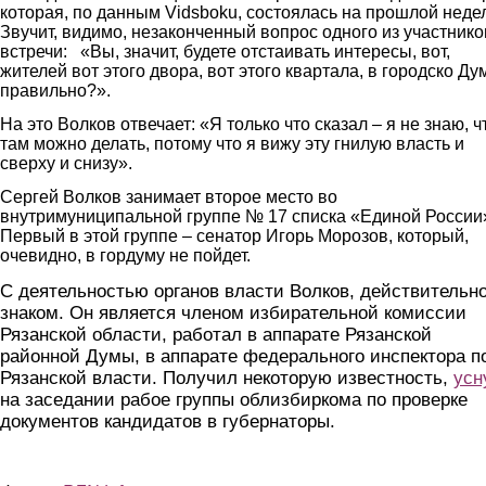
которая, по данным Vidsboku, состоялась на прошлой неде
Звучит, видимо, незаконченный вопрос одного из участнико
встречи: «Вы, значит, будете отстаивать интересы, вот,
жителей вот этого двора, вот этого квартала, в городско Ду
правильно?».
На это Волков отвечает: «Я только что сказал – я не знаю, ч
там можно делать, потому что я вижу эту гнилую власть и
сверху и снизу».
Сергей Волков занимает второе место во
внутримуниципальной группе № 17 списка «Единой России
Первый в этой группе – сенатор Игорь Морозов, который,
очевидно, в гордуму не пойдет.
С деятельностью органов власти Волков, действительно
знаком. Он является членом избирательной комиссии
Рязанской области, работал в аппарате Рязанской
районной Думы, в аппарате федерального инспектора п
Рязанской власти. Получил некоторую известность,
усн
на заседании рабое группы облизбиркома по проверке
документов кандидатов в губернаторы.
volkov2.jpg