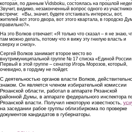
которая, по данным Vidsboku, состоялась на прошлой неде
Звучит, видимо, незаконченный вопрос одного из участнико
встречи: «Вы, значит, будете отстаивать интересы, вот,
жителей вот этого двора, вот этого квартала, в городско Ду
правильно?».
На это Волков отвечает: «Я только что сказал – я не знаю, ч
там можно делать, потому что я вижу эту гнилую власть и
сверху и снизу».
Сергей Волков занимает второе место во
внутримуниципальной группе № 17 списка «Единой России
Первый в этой группе – сенатор Игорь Морозов, который,
очевидно, в гордуму не пойдет.
С деятельностью органов власти Волков, действительно
знаком. Он является членом избирательной комиссии
Рязанской области, работал в аппарате Рязанской
районной Думы, в аппарате федерального инспектора п
Рязанской власти. Получил некоторую известность,
усн
на заседании рабое группы облизбиркома по проверке
документов кандидатов в губернаторы.
volkov2.jpg