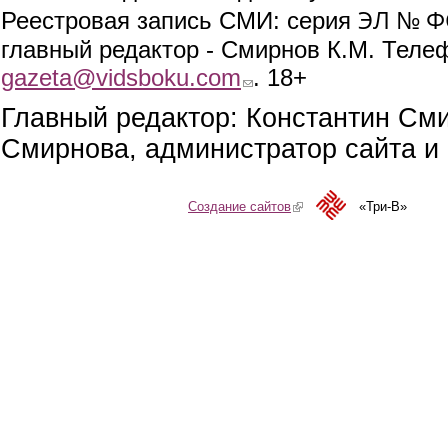
ЭЛ № ФС
Реестровая запись СМИ: серия
главный редактор - Смирнов К.М. Телефо
gazeta@vidsboku.com
(link sends e-mail)
. 18+
Главный редактор: Константин См
Смирнова, администратор сайта и 
Создание сайтов
(link is external)
«Три-В»