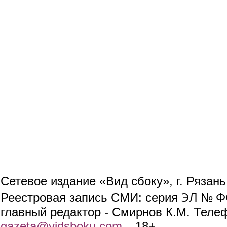
Сетевое издание «Вид сбоку», г. Рязан
ЭЛ № ФС
Реестровая запись СМИ: серия
главный редактор - Смирнов К.М. Телефо
gazeta@vidsboku.com
(link sends e-mail)
. 18+