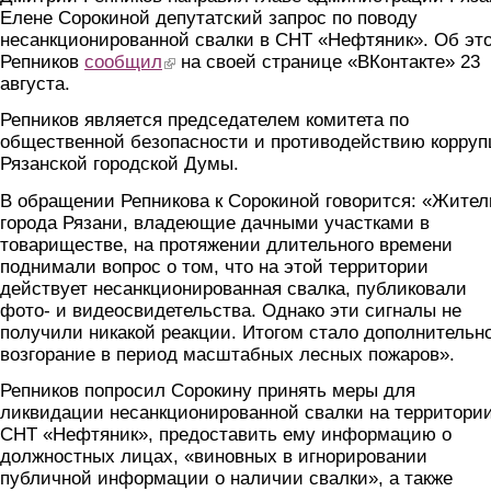
Елене Сорокиной депутатский запрос по поводу
несанкционированной свалки в СНТ «Нефтяник». Об эт
Репников
сообщил
(link is external)
на своей странице «ВКонтакте» 23
августа.
Репников является председателем комитета по
общественной безопасности и противодействию корру
Рязанской городской Думы.
В обращении Репникова к Сорокиной говорится: «Жител
города Рязани, владеющие дачными участками в
товариществе, на протяжении длительного времени
поднимали вопрос о том, что на этой территории
действует несанкционированная свалка, публиковали
фото- и видеосвидетельства. Однако эти сигналы не
получили никакой реакции. Итогом стало дополнительн
возгорание в период масштабных лесных пожаров».
Репников попросил Сорокину принять меры для
ликвидации несанкционированной свалки на территори
СНТ «Нефтяник», предоставить ему информацию о
должностных лицах, «виновных в игнорировании
публичной информации о наличии свалки», а также