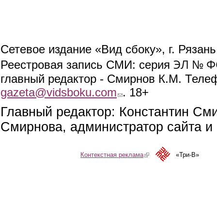
Сетевое издание «Вид сбоку», г. Рязан
ЭЛ № ФС
Реестровая запись СМИ: серия
главный редактор - Смирнов К.М. Телефо
gazeta@vidsboku.com
(link sends e-mail)
. 18+
Главный редактор: Константин См
Смирнова, администратор сайта и 
Контекстная реклама
(link is external)
«Три-В»