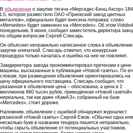
В
объявлении
о закупке тягача «Мерседес-Бенц Аксор» 18
LS, которое разместило ОАО «Приокский завод цветных
металлов», официально будет внесена поправка: слово
«Mersedes» будет заменено на «Mercedes». Об этом Vidsbo
понедельник, 9 июня, сообщил заместитель директора заво
по общим вопросам Сергей Слюсарь.
Он объяснил неправильно написанное слова в объявлении
закупке опечаткой. Слюсарь отметил, что конкурсная
процедура только началась и ошибка на нее не повлияет.
Замдиректора завода прокомментировал претензии к цене
машины, высказанные в публикации «Новой газеты». По ег
словам, при размещении объявления ориентировались на
цену официального поставщика. Слюсарь сообщил, что
указанная в объявлении цена – обоснована, а цена в 2
миллионов 860 тысяч рубле, приведённая «Новой газетой»
нереальна, так как даже «КамАЗ», собранный на базе
«Mercedes», стоит дороже.
Напомним, объявление с ошибкой обнаружил журналист
рязанской «Новой газеты» Сергей Ежов. «Обычно одна или
несколько букв в названии тендера пишется неправильно,
чтобы скрыть объявление от потенциальных участников,