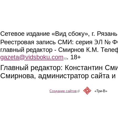
Сетевое издание «Вид сбоку», г. Рязан
ЭЛ № ФС
Реестровая запись СМИ: серия
главный редактор - Смирнов К.М. Телефо
gazeta@vidsboku.com
(link sends e-mail)
. 18+
Главный редактор: Константин См
Смирнова, администратор сайта и 
Создание сайтов
(link is external)
«Три-В»