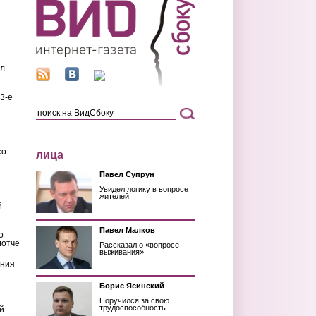
ил
3-е
со
лица
Павел Супрун
Увидел логику в вопросе
жителей
й
Павел Малков
о
лотче
Рассказал о «вопросе
выживания»
ения
Борис Ясинский
Поручился за свою
трудоспособность
й