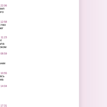
 22:06
вил
ого
 12:58
ство
ег
 11:23
от
ала
рком
 08:59
ании
 10:55
ась
ма
 14:04
 17:31