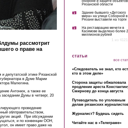
обороне и защите объектов
Рязанской области
Здание бывшего «Детского
мира» на улице Соборной в
Рязани выставили на торги
На реставрацию мечети в
Касимове выделено более 
миллионов рублей
1 из 4121
облдумы рассмотрит
вшего о праве на
статьи
все ста
«Следователь не знал, кто ес
кто в этом деле»
 и депутатской этике Рязанской
губернатора в Думе Марии
Сторона защиты обжаловала
ктора Малюгина.
продление ареста Константин
Смирнову до конца августа
ение Антонюк, а также ее
 заседании Думы в четверг, 20
Путеводитель по уголовным
делам рязанских журналистов
гулирующего проведение
енный облправительством,
Журналист? Будешь сидеть
других акций. При обсуждении
ущаться, и по конвенции ООН,
Читайте нас в «Телеграме»
 угол, он имеет право даже на