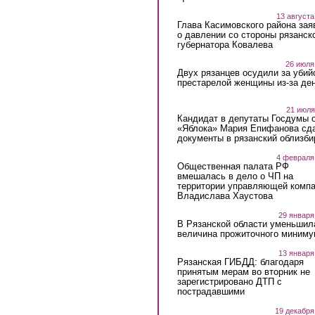
13 августа
Глава Касимовского района зая
о давлении со стороны рязанск
губернатора Ковалева
26 июля
Двух рязанцев осудили за убий
престарелой женщины из-за ден
21 июля
Кандидат в депутаты Госдумы 
«Яблока» Мария Епифанова сд
документы в рязанский облизби
4 февраля
Общественная палата РФ
вмешалась в дело о ЧП на
территории управляющей комп
Владислава Хаустова
29 января
В Рязанской области уменьшил
величина прожиточного миниму
13 января
Рязанская ГИБДД: благодаря
принятым мерам во вторник не
зарегистрировано ДТП с
пострадавшими
19 декабря