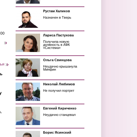
Рустам Халиков
Назначен в Тверь
200
Лариса Пастухова
Получила новую
следующая ›
должность в АФК
«Система»
Ольга Свинцова
тьи
Неудачно крышанула
Минфин
ть
Николай Любимов
Не получил портрет
у
Евгений Кириченко
.
Неудачно станцевал
Борис Ясинский