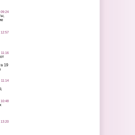
 09:24
ты,
ие
 12:57
 11:16
от
а 19
н
 11:14
д
 10:48
х
 13:20