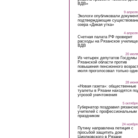
ВДВ»
9 апреля
Экологи опубликовали докумен
подтверждающие существован
озера «Дикая утка»
4 апреля
Счетная палата РФ проверит
расходы на Рязанское училище
ВДВ
20 июля
Из четырех депутатов Госдумы 
Рязанской области против
повышения пенсионного возраст
июля проголосовал только оди
28 июня
«Новая газета»: общественные
туалеты в Рязани находятся по
угрозой уничтожения
5 октября
Губернатор поздравил рязански
учителей с профессиональным
праздником
24 ноября
Путину направлена петиция с
просьбой защитить дом
Циолковского в Рязани