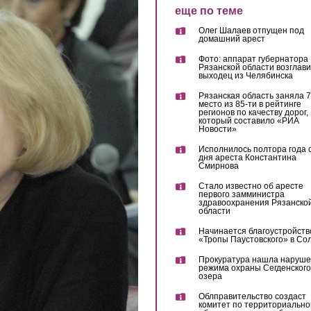
еще по теме
Олег Шалаев отпущен под
домашний арест
Фото: аппарат губернатора
Рязанской области возглав
выходец из Челябинска
Рязанская область заняла 7
место из 85-ти в рейтинге
регионов по качеству дорог,
который составило «РИА
Новости»
Исполнилось полтора года 
дня ареста Константина
Смирнова
Стало известно об аресте
первого замминистра
здравоохранения Рязанско
области
Начинается благоустройств
«Тропы Паустовского» в Со
Прокуратура нашла наруш
режима охраны Сегденского
озера
Облправительство создаст
комитет по территориально