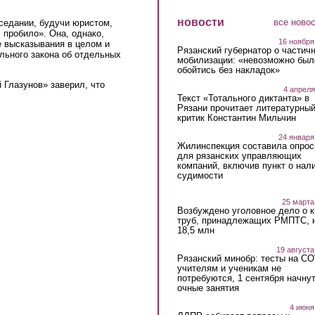
новости
все ново
аседании, будучи юристом,
 пробило». Она, однако,
16 ноября
е высказывания в целом и
Рязанский губернатор о частич
льного закона об отдельных
мобилизации: «невозможно был
обойтись без накладок»
 Глазунов» заверил, что
4 апреля
Текст «Тотального диктанта» в
Рязани прочитает литературны
критик Константин Мильчин
24 января
Жилинспекция составила опрос
для рязанских управляющих
компаний, включив пункт о нал
судимости
25 марта
Возбуждено уголовное дело о 
труб, принадлежащих РМПТС, 
18,5 млн
19 августа
Рязанский минобр: тесты на C
учителям и ученикам не
потребуются, 1 сентября начну
очные занятия
4 июня