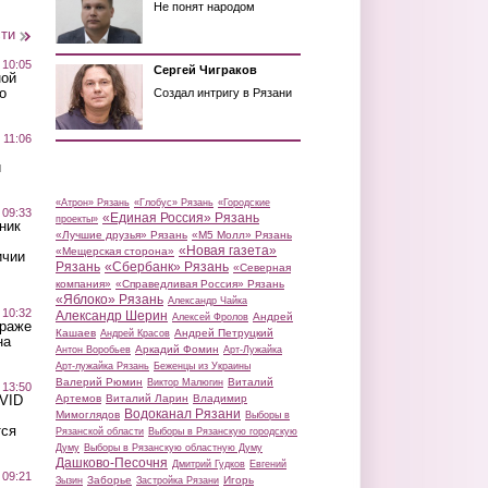
Не понят народом
сти
 10:05
Сергей Чиграков
ной
о
Создал интригу в Рязани
 11:06
й
«Атрон» Рязань
«Глобус» Рязань
«Городские
 09:33
«Единая Россия» Рязань
проекты»
ник
«Лучшие друзья» Рязань
«М5 Молл» Рязань
«Новая газета»
«Мещерская сторона»
ичии
Рязань
«Сбербанк» Рязань
«Северная
компания»
«Справедливая Россия» Рязань
«Яблоко» Рязань
Александр Чайка
 10:32
Александр Шерин
Андрей
Алексей Фролов
краже
Кашаев
Андрей Петруцкий
Андрей Красов
на
Аркадий Фомин
Антон Воробьев
Арт-Лужайка
Арт-лужайка Рязань
Беженцы из Украины
Валерий Рюмин
Виталий
Виктор Малюгин
 13:50
Артемов
Виталий Ларин
Владимир
OVID
Водоканал Рязани
Мимоглядов
Выборы в
тся
Рязанской области
Выборы в Рязанскую городскую
Думу
Выборы в Рязанскую областную Думу
Дашково-Песочня
Дмитрий Гудков
Евгений
 09:21
Заборье
Игорь
Зызин
Застройка Рязани