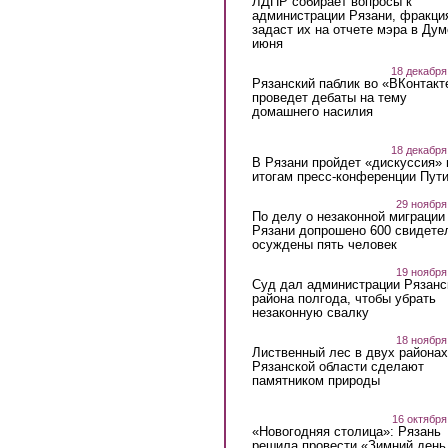
ЛДПР собирает вопросы к
администрации Рязани, фракци
задаст их на отчете мэра в Дум
июня
18 декабря
Рязанский паблик во «ВКонтакт
проведет дебаты на тему
домашнего насилия
18 декабря
В Рязани пройдет «дискуссия» 
итогам пресс-конференции Пут
29 ноября
По делу о незаконной миграции
Рязани допрошено 600 свидете
осуждены пять человек
19 ноября
Суд дал администрации Рязанс
района полгода, чтобы убрать
незаконную свалку
18 ноября
Лиственный лес в двух районах
Рязанской области сделают
памятником природы
16 октября
«Новогодняя столица»: Рязань
решила провести «Зимний день