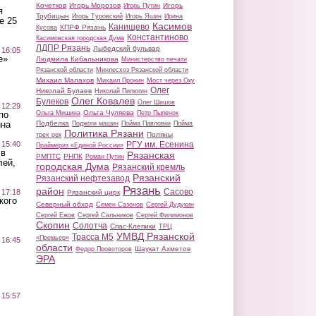
Кочетков
Игорь Морозов
Игорь
Игорь Путин
я
Трубицын
Игорь Туровский
Игорь Яшин
Ирина
е 25
Касимов
Канищево
КПРФ Рязань
Кусова
Константиново
Касимовская городская Дума
ЛДПР Рязань
Лыбедский бульвар
 16:05
е»
Людмила Кибальникова
Министерство печати
Рязанской области
Минлесхоз Рязанской области
Михаил Малахов
Михаил Пронин
Мост через Оку
Олег
Николай Булаев
Николай Пилюгин
Олег Ковалев
Булеков
Олег Шишов
 12:29
Ольга Чуляева
Ольга Мишина
Петр Пыленок
по
Подбелка
ина
Поджоги машин
Пойма Павловки
Пойма
Политика Рязани
Поляны
трех рек
РГУ им. Есенина
 15:40
Праймериз «Единой России»
 в
Рязанская
РМПТС
РНПК
Роман Путин
лей,
городская Дума
Рязанский кремль
Рязанский
Рязанский нефтезавод
Рязань
район
Сасово
 17:18
Рязанский цирк
кого
Северный обход
Семен Сазонов
Сергей Дудукин
Сергей Ежов
Сергей Сальников
Сергей Филимонов
Скопин
Солотча
Спас-Клепики
ТРЦ
УМВД Рязанской
Трасса М5
«Премьер»
 16:45
области
Шаукат Ахметов
Федор Провоторов
ЭРА
 15:57