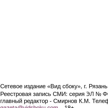
Сетевое издание «Вид сбоку», г. Рязан
ЭЛ № ФС
Реестровая запись СМИ: серия
главный редактор - Смирнов К.М. Телефо
gazeta@vidsboku.com
(link sends e-mail)
. 18+