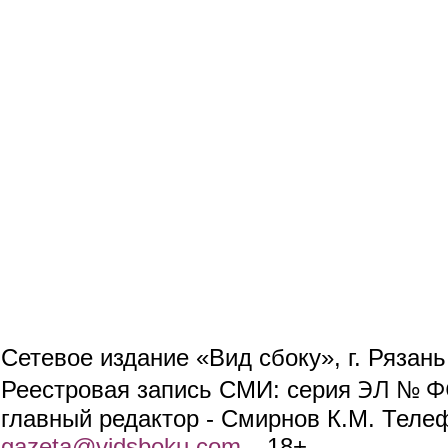
Сетевое издание «Вид сбоку», г. Рязан
ЭЛ № ФС
Реестровая запись СМИ: серия
главный редактор - Смирнов К.М. Телефо
gazeta@vidsboku.com
(link sends e-mail)
. 18+