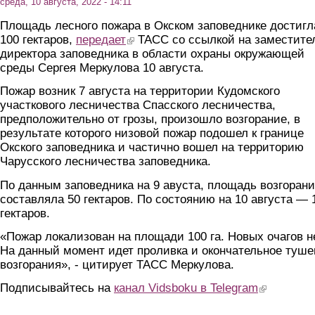
среда, 10 августа, 2022 - 14:11
Площадь лесного пожара в Окском заповеднике достигл
100 гектаров,
передает
(link is external)
ТАСС со ссылкой на заместите
директора заповедника в области охраны окружающей
среды Сергея Меркулова 10 августа.
Пожар возник 7 августа на территории Кудомского
участкового лесничества Спасского лесничества,
предположительно от грозы, произошло возгорание, в
результате которого низовой пожар подошел к границе
Окского заповедника и частично вошел на территорию
Чарусского лесничества заповедника.
По данным заповедника на 9 авуста, площадь возгоран
составляла 50 гектаров. По состоянию на 10 августа — 
гектаров.
«Пожар локализован на площади 100 га. Новых очагов не
На данный момент идет проливка и окончательное туше
возгорания», - цитирует ТАСС Меркулова.
Подписывайтесь на
канал Vidsboku в Telegram
(link is extern