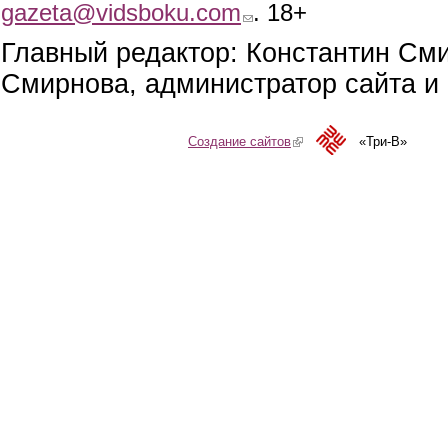
gazeta@vidsboku.com
(link sends e-mail)
. 18+
Главный редактор: Константин См
Смирнова, администратор сайта и 
Создание сайтов
(link is external)
«Три-В»