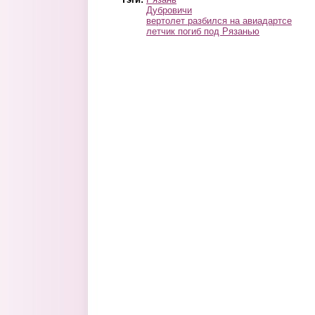
Дубровичи
вертолет разбился на авиадартсе
летчик погиб под Рязанью