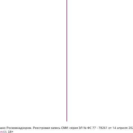
ЭЛ № ФС 77 - 7826
1 от 14 апреля 20
овано Роскомнадзором. Реестровая запись СМИ: серия
(link sends e-mail)
om
. 18+