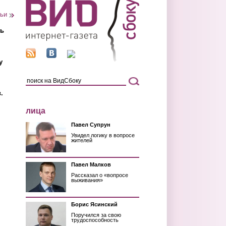
тьи
ть
у
.
лица
Павел Супрун
Увидел логику в вопросе
жителей
Павел Малков
Рассказал о «вопросе
выживания»
Борис Ясинский
Поручился за свою
трудоспособность