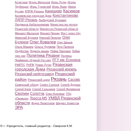
Кочетков
Игорь Морозов
Игорь
Игорь Путин
Трубицын
Игорь Туровский
Игорь Яшин
Ирина
Касимов
Канищево
КПРФ Рязань
Кусова
Константиново
Касимовская городская Дума
ЛДПР Рязань
Лыбедский бульвар
Людмила Кибальникова
Министерство печати
Рязанской области
Минлесхоз Рязанской области
Михаил Малахов
Михаил Пронин
Мост через Оку
Олег
Николай Булаев
Николай Пилюгин
Олег Ковалев
Булеков
Олег Шишов
Ольга Чуляева
Ольга Мишина
Петр Пыленок
Подбелка
Поджоги машин
Пойма Павловки
Пойма
Политика Рязани
Поляны
трех рек
РГУ им. Есенина
Праймериз «Единой России»
Рязанская
РМПТС
РНПК
Роман Путин
городская Дума
Рязанский кремль
Рязанский
Рязанский нефтезавод
Рязань
район
Сасово
Рязанский цирк
Северный обход
Семен Сазонов
Сергей Дудукин
Сергей Ежов
Сергей Сальников
Сергей Филимонов
Скопин
Солотча
Спас-Клепики
ТРЦ
УМВД Рязанской
Трасса М5
«Премьер»
области
Шаукат Ахметов
Федор Провоторов
ЭРА
20 г.
Учредитель, главный редактор - Смирнов К.М.