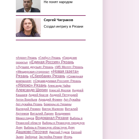
Не понят народом
Сергей Чиграков
Создал интригу в Рязани
«Атрон» Рязань
«Глобус» Рязань
«Городские
«Единая Россия» Рязань
проекты»
«Лучшие друзья» Рязань
«М5 Молл» Рязань
«Новая газета»
«Мещерская сторона»
Рязань
«Сбербанк» Рязань
«Северная
компания»
«Справедливая Россия» Рязань
«Яблоко» Рязань
Александр Чайка
Александр Шерин
Андрей
Алексей Фролов
Кашаев
Андрей Петруцкий
Андрей Красов
Аркадий Фомин
Антон Воробьев
Арт-Лужайка
Арт-лужайка Рязань
Беженцы из Украины
Валерий Рюмин
Виталий
Виктор Малюгин
Артемов
Виталий Ларин
Владимир
Водоканал Рязани
Мимоглядов
Выборы в
Рязанской области
Выборы в Рязанскую городскую
Думу
Выборы в Рязанскую областную Думу
Дашково-Песочня
Дмитрий Гудков
Евгений
Заборье
Игорь
Зызин
Застройка Рязани