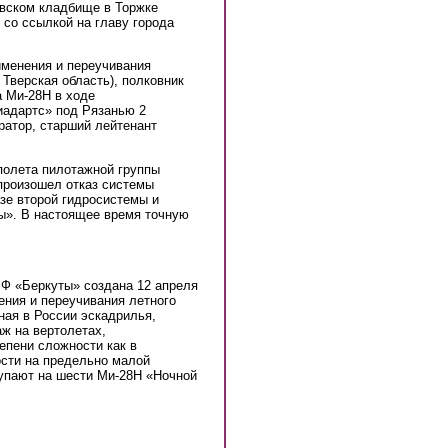
овском кладбище в Торжке
ink is external)
со ссылкой на главу города
именения и переучивания
 Тверская область), полковник
а Ми-28Н в ходе
иадартс» под Рязанью 2
ратор, старший лейтенант
полета пилотажной группы
произошел отказ системы
азе второй гидросистемы и
ы». В настоящее время точную
Ф «Беркуты» создана 12 апреля
нения и переучивания летного
ная в России эскадрилья,
ж на вертолетах,
епени сложности как в
ости на предельно малой
упают на шести Ми-28Н «Ночной