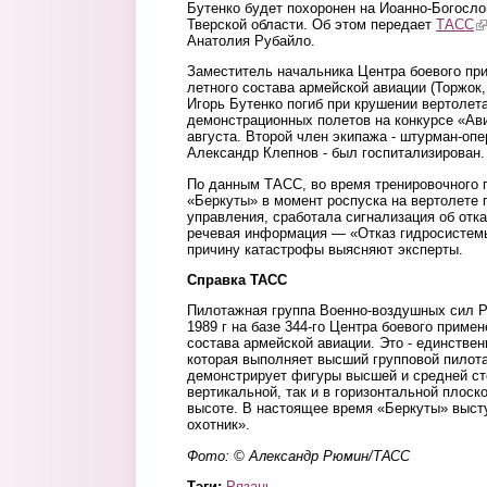
Бутенко будет похоронен на Иоанно-Богосл
Тверской области. Об этом передает
ТАСС
(l
Анатолия Рубайло.
Заместитель начальника Центра боевого пр
летного состава армейской авиации (Торжок,
Игорь Бутенко погиб при крушении вертолет
демонстрационных полетов на конкурсе «Ав
августа. Второй член экипажа - штурман-опе
Александр Клепнов - был госпитализирован.
По данным ТАСС, во время тренировочного 
«Беркуты» в момент роспуска на вертолете 
управления, сработала сигнализация об отк
речевая информация — «Отказ гидросистем
причину катастрофы выясняют эксперты.
Справка ТАСС
Пилотажная группа Военно-воздушных сил Р
1989 г на базе 344-го Центра боевого приме
состава армейской авиации. Это - единствен
которая выполняет высший групповой пилота
демонстрирует фигуры высшей и средней ст
вертикальной, так и в горизонтальной плоск
высоте. В настоящее время «Беркуты» выст
охотник».
Фото: © Александр Рюмин/ТАСС
Тэги:
Рязань