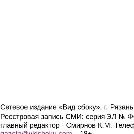
Сетевое издание «Вид сбоку», г. Рязан
ЭЛ № ФС
Реестровая запись СМИ: серия
главный редактор - Смирнов К.М. Телефо
gazeta@vidsboku.com
(link sends e-mail)
. 18+